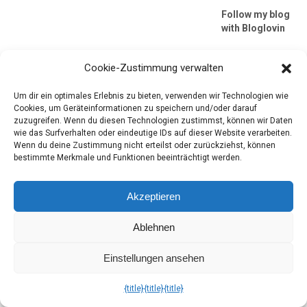
Follow my blog
with Bloglovin
Neueste
Cookie-Zustimmung verwalten
Kommentar
Um dir ein optimales Erlebnis zu bieten, verwenden wir Technologien wie
Cookies, um Geräteinformationen zu speichern und/oder darauf
zuzugreifen. Wenn du diesen Technologien zustimmst, können wir Daten
Brandnooz Cool
wie das Surfverhalten oder eindeutige IDs auf dieser Website verarbeiten.
Box November
Wenn du deine Zustimmung nicht erteilst oder zurückziehst, können
2025: Comfort
bestimmte Merkmale und Funktionen beeinträchtigt werden.
Food zum
Winterstart
zu
Brandnooz Box
Akzeptieren
November 2023:
Der Winter hält
Ablehnen
Einzug
Brandnooz Cool
Einstellungen ansehen
Box November
2025: Comfort
{title}
{title}
{title}
Food zum