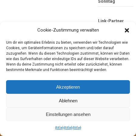
Sonntag
Link-Partner
Cookie-Zustimmung verwalten
Um dir ein optimales Erlebnis zu bieten, verwenden wir Technologien wie
Cookies, um Geräteinformationen zu speichern und/oder darauf
zuzugreifen. Wenn du diesen Technologien zustimmst, können wir Daten
wie das Surfverhalten oder eindeutige IDs auf dieser Website verarbeiten.
Wenn du deine Zustimmung nicht erteilst oder zurückziehst, können
bestimmte Merkmale und Funktionen beeinträchtigt werden.
Die mobile Version verlassen
Tester-Paradies
Akzeptieren
Produkttests und Alltag
Ablehnen
Einstellungen ansehen
Copyright © 2026
Tester-Paradies
Theme by
MyThemeShop.com
Tester-Paradies ISSN 3052-7392
{title}
{title}
{title}