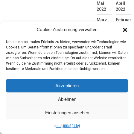
Mai
April
2022
2022
März
Februar
2022
2022
Cookie-Zustimmung verwalten
Januar
Dezembe
Um dir ein optimales Erlebnis zu bieten, verwenden wir Technologien wie
2022
2021
Cookies, um Geräteinformationen zu speichern und/oder darauf
November
Oktober
zuzugreifen. Wenn du diesen Technologien zustimmst, können wir Daten
wie das Surfverhalten oder eindeutige IDs auf dieser Website verarbeiten.
2021
2021
Wenn du deine Zustimmung nicht erteilst oder zurückziehst, können
bestimmte Merkmale und Funktionen beeinträchtigt werden.
September
August
2021
2021
Akzeptieren
Juli
Juni
2021
2021
Ablehnen
Mai
April
2021
2021
Einstellungen ansehen
März
Februar
2021
2021
{title}
{title}
{title}