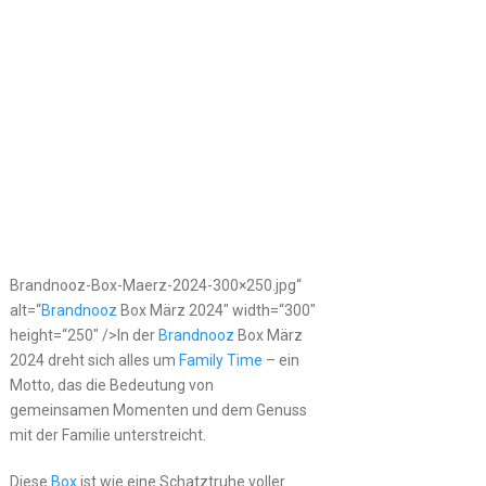
Brandnooz-Box-Maerz-2024-300×250.jpg“
alt=“
Brandnooz
Box März 2024″ width=“300″
height=“250″ />In der
Brandnooz
Box März
2024 dreht sich alles um
Family Time
– ein
Motto, das die Bedeutung von
gemeinsamen Momenten und dem Genuss
mit der Familie unterstreicht.
Diese
Box
ist wie eine Schatztruhe voller