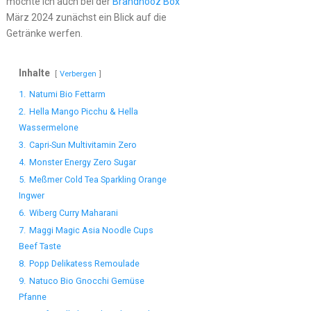
möchte ich auch bei der
Brandnooz Box
März 2024 zunächst ein Blick auf die
Getränke werfen.
Inhalte
Verbergen
1.
Natumi Bio Fettarm
2.
Hella Mango Picchu & Hella
Wassermelone
3.
Capri-Sun Multivitamin Zero
4.
Monster Energy Zero Sugar
5.
Meßmer Cold Tea Sparkling Orange
Ingwer
6.
Wiberg Curry Maharani
7.
Maggi Magic Asia Noodle Cups
Beef Taste
8.
Popp Delikatess Remoulade
9.
Natuco Bio Gnocchi Gemüse
Pfanne