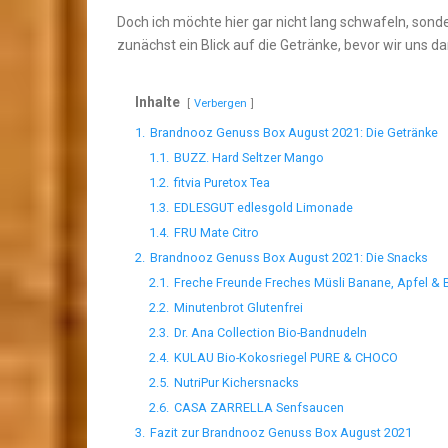
Doch ich möchte hier gar nicht lang schwafeln, sonde
zunächst ein Blick auf die Getränke, bevor wir uns
Inhalte
Verbergen
1.
Brandnooz Genuss Box August 2021: Die Getränke
1.1.
BUZZ. Hard Seltzer Mango
1.2.
fitvia Puretox Tea
1.3.
EDLESGUT edlesgold Limonade
1.4.
FRU Mate Citro
2.
Brandnooz Genuss Box August 2021: Die Snacks
2.1.
Freche Freunde Freches Müsli Banane, Apfel & 
2.2.
Minutenbrot Glutenfrei
2.3.
Dr. Ana Collection Bio-Bandnudeln
2.4.
KULAU Bio-Kokosriegel PURE & CHOCO
2.5.
NutriPur Kichersnacks
2.6.
CASA ZARRELLA Senfsaucen
3.
Fazit zur Brandnooz Genuss Box August 2021