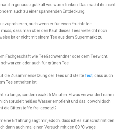
an ihn genauso gut kalt wie warm trinken. Das macht ihn nicht
sondern auch zu einer spannenden Entdeckung.
 auszuprobieren, auch wenn er für einen Früchtetee
 muss, dass man über den Kauf dieses Tees vielleicht noch
eise ist er nicht mit einem Tee aus dem Supermarkt zu
einem Fachgeschäft wie TeeGschwendner oder dem Teewicht,
zu schwarzen oder auch für grünen Tee.
auf die Zusammensetzung der Tees und stellte
fest
, dass auch
em Tee enthalten ist.
icht zu lange, sondern exakt 5 Minuten. Etwas verwundert nahm
sächlich sprudelt heißes Wasser empfiehlt und das, obwohl doch
t die Bitterstoffe frei gesetzt?
 meine Erfahrung sagt mir jedoch, dass ich es zunächst mit den
 ich dann auch mal einen Versuch mit den 80 °C wage.