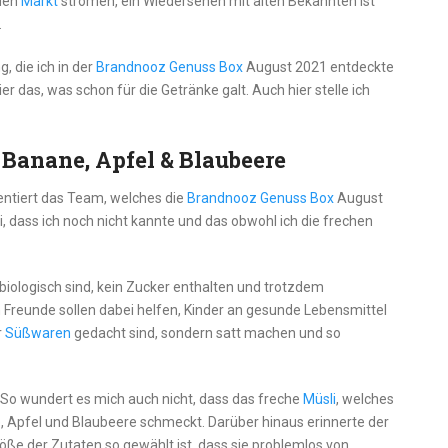
 den
Markt
strömen, ein Wiedersehen mit alten Bekannten ist
.
, die ich in der
Brandnooz Genuss Box
August 2021 entdeckte
er das, was schon für die Getränke galt. Auch hier stelle ich
 Banane, Apfel & Blaubeere
entiert das Team, welches die
Brandnooz Genuss Box
August
, dass ich noch nicht kannte und das obwohl ich die frechen
biologisch sind, kein Zucker enthalten und trotzdem
 Freunde sollen dabei helfen, Kinder an gesunde Lebensmittel
r
Süßwaren
gedacht sind, sondern satt machen und so
So wundert es mich auch nicht, dass das freche
Müsli
, welches
, Apfel und Blaubeere schmeckt. Darüber hinaus erinnerte der
öße der Zutaten so gewählt ist, dass sie problemlos von