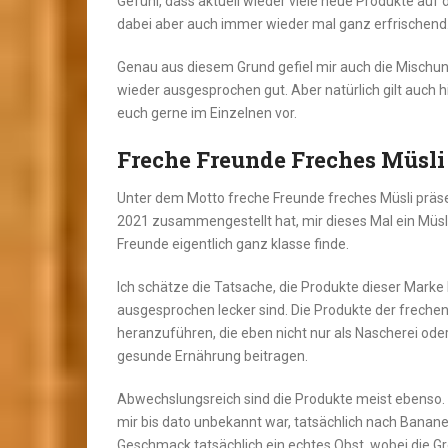
Gefühl, dass aktuell wieder viele neue Produkte auf
dabei aber auch immer wieder mal ganz erfrischend
Genau aus diesem Grund gefiel mir auch die Mischung
wieder ausgesprochen gut. Aber natürlich gilt auch hi
euch gerne im Einzelnen vor.
Freche Freunde Freches Müsli
Unter dem Motto freche Freunde freches Müsli präs
2021 zusammengestellt hat, mir dieses Mal ein Müsli
Freunde eigentlich ganz klasse finde.
Ich schätze die Tatsache, die Produkte dieser Marke 
ausgesprochen lecker sind. Die Produkte der frechen
heranzuführen, die eben nicht nur als Nascherei ode
gesunde Ernährung beitragen.
Abwechslungsreich sind die Produkte meist ebenso. 
mir bis dato unbekannt war, tatsächlich nach Banane
Geschmack tatsächlich ein echtes Obst, wobei die Gr