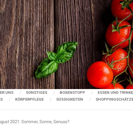
ER UNS
SONSTIGES
BOXENSTOPP
ESSEN UND TRINK
ES
KÖRPERPFLEGE
SÜSSIGKEITEN
SHOPPINGSCHÄTZ
gust 2021: Sommer, Sonne, Genuss?