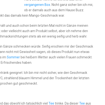
vergangenen Box
. Nicht ganz sicher bin ich mir,
ob er damals auch aus dem Hause Buzz.
Punkt das damals kein Mango-Geschmack war.
thält und auch schon beim letzten Mal nicht in Gänze meinen
gt oder vielleicht auch am Produkt selbst, aber ich nehme den
hmacksrichtungen stets als ein wenig seifig und herb wahr.
ht in Gänze schmecken würde. Seifig erschien mir der Geschmack
 kann nicht mit Gewissheit sagen, ob dieses Produkt nun etwas
es im
Sommer
bei heißem Wetter auch vielen Frauen schmeckt.
 Erfrischendes haben.
etränk geeignet. Ich bin mir nicht sicher, wie den Geschmack
C, strahlend blauem Himmel und der Trockenheit der letzten
esprochen gut geschmeckt.
nd das obwohl ich tatsächlich viel
Tee
trinke. Da dieser
Tee
aus