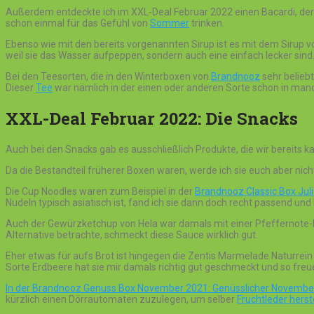
Außerdem entdeckte ich im XXL-Deal Februar 2022 einen Bacardi, der 
schon einmal für das Gefühl von
Sommer
trinken.
Ebenso wie mit den bereits vorgenannten Sirup ist es mit dem Sirup von
weil sie das Wasser aufpeppen, sondern auch eine einfach lecker sin
Bei den Teesorten, die in den Winterboxen von
Brandnooz
sehr beliebt
Dieser
Tee
war nämlich in der einen oder anderen Sorte schon in man
XXL-Deal Februar 2022: Die Snacks
Auch bei den Snacks gab es ausschließlich Produkte, die wir bereits ka
Da die Bestandteil früherer Boxen waren, werde ich sie euch aber nic
Die Cup Noodles waren zum Beispiel in der
Brandnooz Classic Box Ju
Nudeln typisch asiatisch ist, fand ich sie dann doch recht passend und 
Auch der Gewürzketchup von Hela war damals mit einer Pfeffernote-N
Alternative betrachte, schmeckt diese Sauce wirklich gut.
Eher etwas für aufs Brot ist hingegen die Zentis Marmelade Naturrein 
Sorte Erdbeere hat sie mir damals richtig gut geschmeckt und so freu
In der Brandnooz Genuss Box November 2021: Genüsslicher Novembe
kürzlich einen Dörrautomaten zuzulegen, um selber
Fruchtleder herst