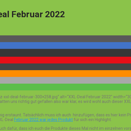
al Februar 2022
-xxl-deal-februar-300×258.jpg“ alt=“XXL-Deal Februar 2022″ width=“3
atten uns richtig gut gefallen also war klar, es wird wohl auch dieser X
enig erstaunt. Tatsächlich muss ich auch hinzufügen, dass es hier kein P
XXL-Deal
Februar 2022 war jedes Produkt
für sich ein Highlight.
ch dafür, dass ich euch die Produkte dieses Mal nicht im einzelnen vor