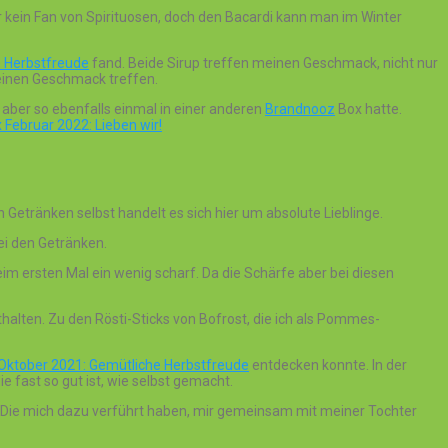
 kein Fan von Spirituosen, doch den Bacardi kann man im Winter
e Herbstfreude
fand. Beide Sirup treffen meinen Geschmack, nicht nur
meinen Geschmack treffen.
h aber so ebenfalls einmal in einer anderen
Brandnooz
Box hatte.
Februar 2022: Lieben wir!
n Getränken selbst handelt es sich hier um absolute Lieblinge.
ei den Getränken.
 ersten Mal ein wenig scharf. Da die Schärfe aber bei diesen
thalten. Zu den Rösti-Sticks von Bofrost, die ich als Pommes-
Oktober 2021: Gemütliche Herbstfreude
entdecken konnte. In der
e fast so gut ist, wie selbst gemacht.
. Die mich dazu verführt haben, mir gemeinsam mit meiner Tochter