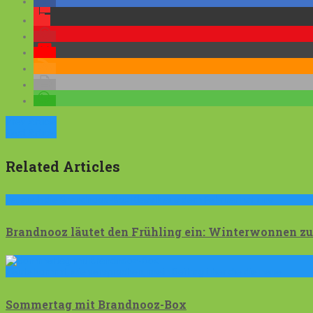
Prev Article
Next Article
Related Articles
Ja, auch die Brandnooz-Box Klassik aus dem Februar hat uns …
Brandnooz läutet den Frühling ein: Winterwonnen
Heute kommt, wie versprochen, mein Beitrag über die die neue …
Sommertag mit Brandnooz-Box