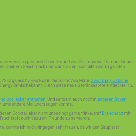
auch wenn ich persönlich kein Freund von Gin Tonic bin. Darüber hinaus
s mehr meinem Geschmack und war für den nicht allzu warm geraten
22 Organics by Red Bull in der Sorte Viva Mate.
Zwar mag ich keine
 Energy Drinks bekannt. Durch diese neue Getränkesorte entdeckte ich,
nd und lecker enthalten
. Und seitdem auch noch in
anderen Boxen
,
 ein ums andere Mal überzeugen konnte.
iesen Cocktail aber nicht unbedingt gerne trinke, traf
Brandnooz
mit
Fruchtsaft auch dazu an, Freunde zu servieren.
te, konnte ich mich hingegen sehr freuen, da wir den Sirup erst