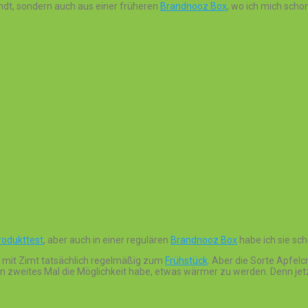
indt, sondern auch aus einer früheren
Brandnooz Box
, wo ich mich schon
rodukttest
, aber auch in einer regulären
Brandnooz Box
habe ich sie sch
te mit Zimt tatsächlich regelmäßig zum
Frühstück
. Aber die Sorte Apfel
in zweites Mal die Möglichkeit habe, etwas wärmer zu werden. Denn jetzt