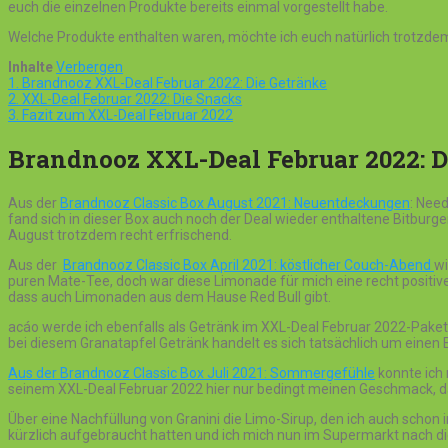
euch die einzelnen Produkte bereits einmal vorgestellt habe.
Welche Produkte enthalten waren, möchte ich euch natürlich trotzdem
Inhalte
Verbergen
1.
Brandnooz XXL-Deal Februar 2022: Die Getränke
2.
XXL-Deal Februar 2022: Die Snacks
3.
Fazit zum XXL-Deal Februar 2022
Brandnooz XXL-Deal Februar 2022: D
Aus der
Brandnooz Classic Box August 2021: Neuentdeckungen
: Need
fand sich in dieser Box auch noch der Deal wieder enthaltene Bitbur
August trotzdem recht erfrischend.
Aus der
Brandnooz Classic Box April 2021: köstlicher Couch-Abend
wi
puren Mate-Tee, doch war diese Limonade für mich eine recht positive
dass auch Limonaden aus dem Hause Red Bull gibt.
acáo werde ich ebenfalls als Getränk im XXL-Deal Februar 2022-Paket
bei diesem Granatapfel Getränk handelt es sich tatsächlich um einen 
Aus der Brandnooz Classic Box Juli 2021: Sommergefühle
konnte ich 
seinem XXL-Deal Februar 2022 hier nur bedingt meinen Geschmack, dass
Über eine Nachfüllung von Granini die Limo-Sirup, den ich auch schon 
kürzlich aufgebraucht hatten und ich mich nun im Supermarkt nach 