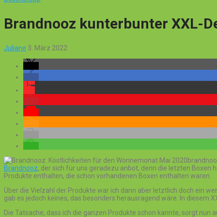
Brandnooz kunterbunter XXL-De
Juliane
3. März 2022
brandnooz
Brandnooz
, der sich für uns geradezu anbot, denn die letzten Boxen h
Produkte enthalten, die schon vorhandenen Boxen enthalten waren.
Über die Vielzahl der Produkte war ich dann aber letztlich doch ein w
gab es jedoch keines, das besonders herausragend wäre. In diesem 
Die Tatsache, dass ich die ganzen Produkte schon kannte, sorgt nun au