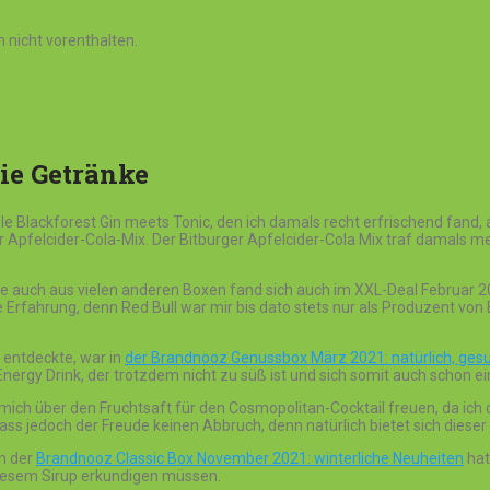
 nicht vorenthalten.
ie Getränke
le Blackforest Gin meets Tonic, den ich damals recht erfrischend fand, 
ger Apfelcider-Cola-Mix. Der Bitburger Apfelcider-Cola Mix traf damal
e auch aus vielen anderen Boxen fand sich auch im XXL-Deal Februar 20
 Erfahrung, denn Red Bull war mir bis dato stets nur als Produzent von
 entdeckte, war in
der Brandnooz Genussbox März 2021: natürlich, gesu
Energy Drink, der trotzdem nicht zu süß ist und sich somit auch schon
mich über den Fruchtsaft für den Cosmopolitan-Cocktail freuen, da ich d
 jedoch der Freude keinen Abbruch, denn natürlich bietet sich dieser 
in der
Brandnooz Classic Box November 2021: winterliche Neuheiten
hat
diesem Sirup erkundigen müssen.