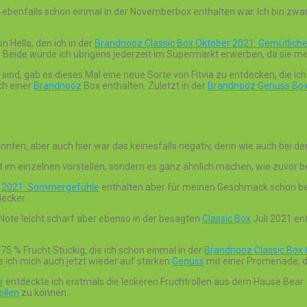
ebenfalls schon einmal in der Novemberbox enthalten war. Ich bin zwar
 Hella, den ich in der
Brandnooz Classic Box Oktober 2021: Gemütlich
d. Beide würde ich übrigens jederzeit im Supermarkt erwerben, da sie 
 sind, gab es dieses Mal eine neue Sorte von Fitvia zu entdecken, die ic
ch einer
Brandnooz
Box enthalten. Zuletzt in der
Brandnooz Genuss Box 
nnten, aber auch hier war das keinesfalls negativ, denn wie auch bei de
ht im einzelnen vorstellen, sondern es ganz ähnlich machen, wie zuvor b
li 2021: Sommergefühle
enthalten aber für meinen Geschmack schon beim
lecker.
ote leicht scharf aber ebenso in der besagten
Classic Box
Juli 2021 en
75 % Frucht Stückig, die ich schon einmal in der
Brandnooz Classic Box 
e ich mich auch jetzt wieder auf starken
Genuss
mit einer Promenade, di
r
entdeckte ich erstmals die leckeren Fruchtrollen aus dem Hause Bear
ellen
zu können.