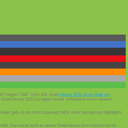
00″ height=“258″ />Der XXL-Deal
Februar 2022 ist ein Deal von
XL-Deal Februar 2022 zu sagen würde. Schließlich sind in diesem
rodukt gab, es mir nicht zugesagt hätte. Unter den ganzen Highlights
stelle. Das wurde auch an dieser Stelle keinen Sinn machen da ich