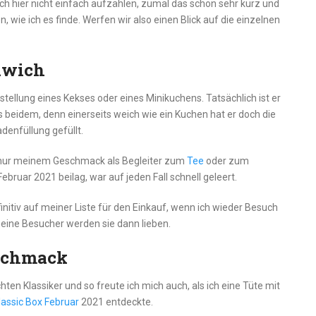
ch hier nicht einfach aufzählen, zumal das schon sehr kurz und
 wie ich es finde. Werfen wir also einen Blick auf die einzelnen
dwich
tellung eines Kekses oder eines Minikuchens. Tatsächlich ist er
beidem, denn einerseits weich wie ein Kuchen hat er doch die
denfüllung gefüllt.
icht nur meinem Geschmack als Begleiter zum
Tee
oder zum
ebruar 2021 beilag, war auf jeden Fall schnell geleert.
itiv auf meiner Liste für den Einkauf, wenn ich wieder Besuch
meine Besucher werden sie dann lieben.
schmack
ten Klassiker und so freute ich mich auch, als ich eine Tüte mit
assic Box Februar
2021 entdeckte.