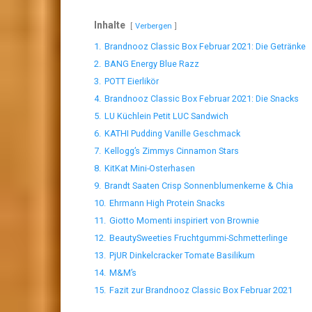
Inhalte
Verbergen
1.
Brandnooz Classic Box Februar 2021: Die Getränke
2.
BANG Energy Blue Razz
3.
POTT Eierlikör
4.
Brandnooz Classic Box Februar 2021: Die Snacks
5.
LU Küchlein Petit LUC Sandwich
6.
KATHI Pudding Vanille Geschmack
7.
Kellogg’s Zimmys Cinnamon Stars
8.
KitKat Mini-Osterhasen
9.
Brandt Saaten Crisp Sonnenblumenkerne & Chia
10.
Ehrmann High Protein Snacks
11.
Giotto Momenti inspiriert von Brownie
12.
BeautySweeties Fruchtgummi-Schmetterlinge
13.
PjUR Dinkelcracker Tomate Basilikum
14.
M&M’s
15.
Fazit zur Brandnooz Classic Box Februar 2021