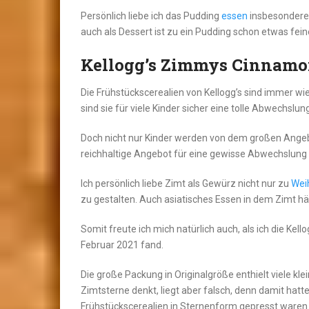
Persönlich liebe ich das Pudding
essen
insbesondere
auch als Dessert ist zu ein Pudding schon etwas fein
Kellogg’s Zimmys Cinnamo
Die Frühstückscerealien von Kellogg’s sind immer wi
sind sie für viele Kinder sicher eine tolle Abwechslung
Doch nicht nur Kinder werden von dem großen Angebo
reichhaltige Angebot für eine gewisse Abwechslung
Ich persönlich liebe Zimt als Gewürz nicht nur zu
Wei
zu gestalten. Auch asiatisches Essen in dem Zimt hä
Somit freute ich mich natürlich auch, als ich die Ke
Februar 2021 fand.
Die große Packung in Originalgröße enthielt viele kl
Zimtsterne denkt, liegt aber falsch, denn damit hatte
Frühstückscerealien in Sternenform gepresst waren