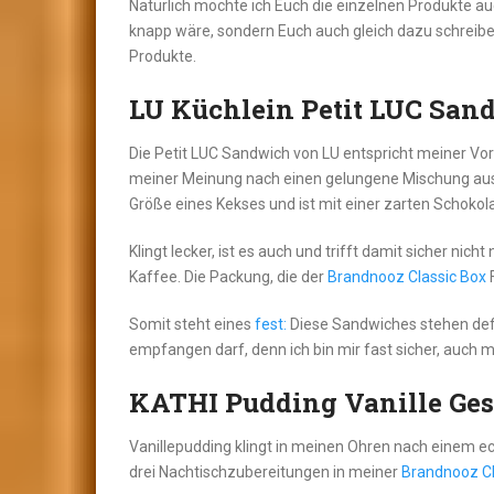
Natürlich möchte ich Euch die einzelnen Produkte au
knapp wäre, sondern Euch auch gleich dazu schreiben,
Produkte.
LU Küchlein Petit LUC San
Die Petit LUC Sandwich von LU entspricht meiner Vors
meiner Meinung nach einen gelungene Mischung aus 
Größe eines Kekses und ist mit einer zarten Schokola
Klingt lecker, ist es auch und trifft damit sicher n
Kaffee. Die Packung, die der
Brandnooz Classic Box
F
Somit steht eines
fest:
Diese Sandwiches stehen defin
empfangen darf, denn ich bin mir fast sicher, auch 
KATHI Pudding Vanille Ge
Vanillepudding klingt in meinen Ohren nach einem ech
drei Nachtischzubereitungen in meiner
Brandnooz Cl