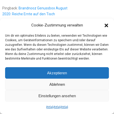
Pingback:
Brandnooz Genussbox August
2020: Reiche Ernte auf den Tisch
16. Juli 2022
Cookie-Zustimmung verwalten
Um dir ein optimales Erlebnis zu bieten, verwenden wir Technologien wie
Pingback:
Brandnooz Classic Box Februar
Cookies, um Geräteinformationen zu speichern und/oder darauf
2021: Ein Hoch auf den Alltag
zuzugreifen. Wenn du diesen Technologien zustimmst, können wir Daten
wie das Surfverhalten oder eindeutige IDs auf dieser Website verarbeiten.
16. Juli 2022
Wenn du deine Zustimmung nicht erteilst oder zurückziehst, können
bestimmte Merkmale und Funktionen beeinträchtigt werden.
Pingback:
Brandnooz Classic-Box August
Akzeptieren
2020: Genüsslicher Spätsommer
16. Juli 2022
Ablehnen
Einstellungen ansehen
Pingback:
Brandnooz Cool Box Dezember
2021: Kühle Leckerbissen
{title}
{title}
{title}
16. Juli 2022