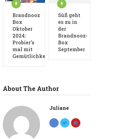
Brandnooz
Süß geht
Box
es zu in
Oktober
der
2024:
Brandnooz-
Probier’s
Box
mal mit
September
Gemütlichkeit
About The Author
Juliane