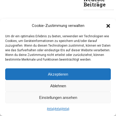
Beiträge
Brandnooz Cool
Cookie-Zustimmung verwalten
Box Mai 2026:
Grill, chill, repeat
Um dir ein optimales Erlebnis zu bieten, verwenden wir Technologien wie
Brandnooz Box
Cookies, um Geräteinformationen zu speichern und/oder darauf
April 2026: Kleine
zuzugreifen. Wenn du diesen Technologien zustimmst, können wir Daten
Rauszeit – Auf
wie das Surfverhalten oder eindeutige IDs auf dieser Website verarbeiten.
Wenn du deine Zustimmung nicht erteilst oder zurückziehst, können
nach draußen
bestimmte Merkmale und Funktionen beeinträchtigt werden.
Niceria Box Mai
2026: „Winter aus
Akzeptieren
– Fernweh an!“
Niceria Box April
Ablehnen
2026: Genuss,
wie du willst
Einstellungen ansehen
Brandnooz Cool
Box März 2026:
{title}
{title}
{title}
All‑Day Brunch