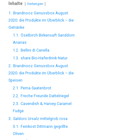
Inhalte
Verbergen
1.
Brandnooz Genussbox August
2020: die Produkte im Überblick – die
Getränke
1.1.
Öselbirch Birkensaft Sanddorn
Ananas
1.2.
Bellini di Canella
1.3.
share Bio-Haferdrink Natur
2.
Brandnooz Genussbox August
2020: die Produkte im Überblick – die
Speisen
2.1.
Pema Saatenbrot
2.2.
Freche Freunde Dattelriegel
2.3.
Cavendish & Harvey Caramel
Fudge
3.
Saldoro Ursalz mittelgrob rosa
3.1.
Feinkost Dittmann gegrillte
Oliven