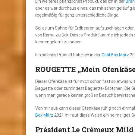
Ein weiteres pflanzliches Produkt, das ich in der
Bra
aber es war durchaus eines, das mir schon geläufig 
regelmäßig für ganz unterschiedliche Dinge.
Sei es um Sahne für Erdbeeren aufzuschlagen oder 
von Rama zurück. Dieses Produkt kannte ich jedoch n
kennengelernt zu haben.
Ein solches Produkt habe ich in der
Cool Box März
202
ROUGETTE „Mein Ofenkäse
Dieser Ofenkäse ist für mich schon fast so etwas wi
Baguette oder zumindest Baguette- Brötchen. Die Größ
wenn man gerade keinen großen Besuch bewirtschaf
Von mir aus kann dieser Ofenkäse ruhig noch einmal 
Box März
2021 mir auf diese Weise ein heimeliges G
Président Le Crémeux Mild