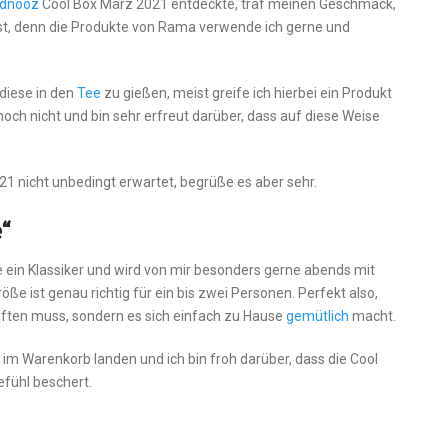
ndnooz
Cool Box März 2021 entdeckte, traf meinen Geschmack,
ist, denn die Produkte von Rama verwende ich gerne und
diese in den
Tee
zu gießen, meist greife ich hierbei ein Produkt
och nicht und bin sehr erfreut darüber, dass auf diese Weise
1 nicht unbedingt erwartet, begrüße es aber sehr.
“
e ein Klassiker und wird von mir besonders gerne abends mit
e ist genau richtig für ein bis zwei Personen. Perfekt also,
ten muss, sondern es sich einfach zu Hause
gemütlich
macht.
im Warenkorb landen und ich bin froh darüber, dass die Cool
efühl beschert.