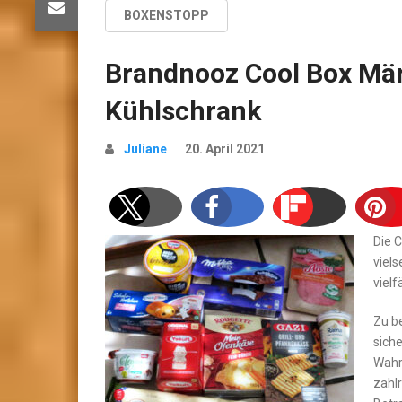
BOXENSTOPP
Brandnooz Cool Box Mä
Kühlschrank
Juliane
20. April 2021
Die 
viels
vielf
Zu be
siche
Wahr
zahl