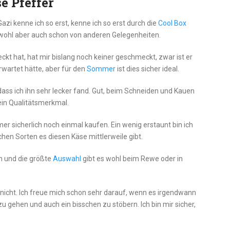
e Pfeffer
zi kenne ich so erst, kenne ich so erst durch die
Cool Box
wohl aber auch schon von anderen Gelegenheiten.
kt hat, hat mir bislang noch keiner geschmeckt, zwar ist er
erwartet hätte, aber für den
Sommer
ist dies sicher ideal.
dass ich ihn sehr lecker fand. Gut, beim Schneiden und Kauen
 ein Qualitätsmerkmal.
r sicherlich noch einmal kaufen. Ein wenig erstaunt bin ich
ichen Sorten es diesen Käse mittlerweile gibt.
n und die größte
Auswahl
gibt es wohl beim Rewe oder in
ar nicht. Ich freue mich schon sehr darauf, wenn es irgendwann
u gehen und auch ein bisschen zu stöbern. Ich bin mir sicher,