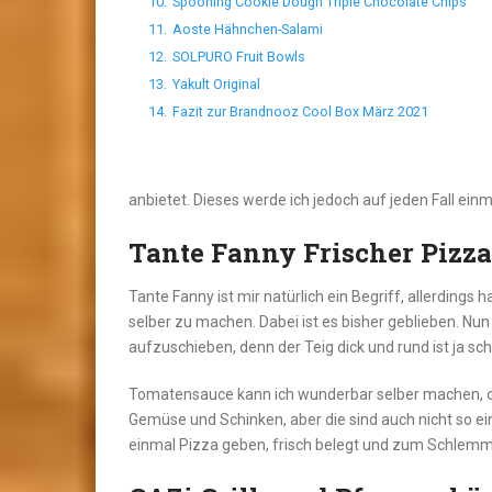
10.
Spooning Cookie Dough Triple Chocolate Chips
11.
Aoste Hähnchen-Salami
12.
SOLPURO Fruit Bowls
13.
Yakult Original
14.
Fazit zur Brandnooz Cool Box März 2021
anbietet. Dieses werde ich jedoch auf jeden Fall ein
Tante Fanny Frischer Pizza
Tante Fanny ist mir natürlich ein Begriff, allerding
selber zu machen. Dabei ist es bisher geblieben. Nu
aufzuschieben, denn der Teig dick und rund ist ja sc
Tomatensauce kann ich wunderbar selber machen, od
Gemüse und Schinken, aber die sind auch nicht so ei
einmal Pizza geben, frisch belegt und zum Schlemm