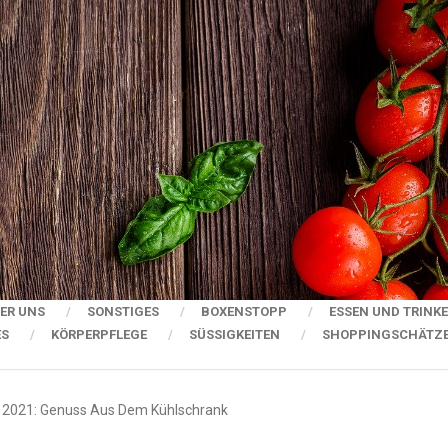
ER UNS
SONSTIGES
BOXENSTOPP
ESSEN UND TRINK
ES
KÖRPERPFLEGE
SÜSSIGKEITEN
SHOPPINGSCHÄTZ
 2021: Genuss Aus Dem Kühlschrank