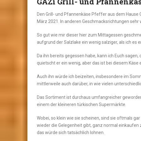
GAZi Grill- und Pfannenkäs
Den Grill- und Pfannenkäse Pfeffer aus dem Hause Ga
März 2021. In anderen Geschmacksrichtungen sehr 
So gut wie mir dieser hier zum Mittagessen geschmec
aufgrund der Salzlake ein wenig salziger, als ich es 
Da ihn bereits gegessen habe, kann ich Euch sagen, 
quietscht er ein wenig, aber das ist bei diesem Käse
Auch ihn würde ich beizeiten, insbesondere im Somme
mittlerweile auch darüber, in wie vielen unterschiedl
Das Sortiment ist durchaus umfangreicher geworde
einem der kleineren türkischen Supermärkte.
Wobei, so klein wie sie scheinen, sind sie oftmals g
wieder die Gelegenheit gibt, ganz normal einkaufen z
das würde sich tatsächlich lohnen.