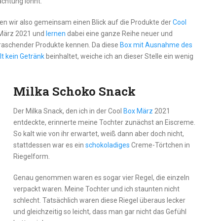
achtung lohnt.
en wir also gemeinsam einen Blick auf die Produkte der
Cool
März 2021 und
lernen
dabei eine ganze Reihe neuer und
raschender Produkte kennen. Da diese
Box mit Ausnahme des
lt kein Getränk
beinhaltet, weiche ich an dieser Stelle ein wenig
Milka Schoko Snack
Der Milka Snack, den ich in der Cool
Box März
2021
entdeckte, erinnerte meine Tochter zunächst an Eiscreme.
So kalt wie von ihr erwartet, weiß dann aber doch nicht,
stattdessen war es ein
schokoladiges
Creme-Törtchen in
Riegelform.
Genau genommen waren es sogar vier Regel, die einzeln
verpackt waren. Meine Tochter und ich staunten nicht
schlecht. Tatsächlich waren diese Riegel überaus lecker
und gleichzeitig so leicht, dass man gar nicht das Gefühl