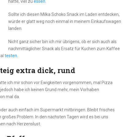
hatte, viel zu
essen
.
Sollte ich diesen Milka Schoko Snack im Laden entdecken,
würde er glatt weg noch einmal in meinem Einkaufswagen
landen.
Nicht ganz sicher bin ich mir übrigens, ob er sich auch als
nachmittäglicher Snack als Ersatz für Kuchen zum Kaffee
mal
testen
.
teig extra dick, rund
s hatte ich mir schon vor Ewigkeiten vorgenommen, mal Pizza
n jedoch habe ich keinen Grund mehr, mein Vorhaben
hon mal da.
er auch einfach im Supermarkt mitbringen. Bleibt frisches
n großes Problem. In den nächsten Tagen wird es bei uns
en nach Herzenslust.