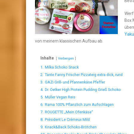
Betr
Werf
Box 
über
Yaku
von meinem klassischen Aufbau ab.
Inhalte
Verbergen
1.
Milka Schoko Snack
2.
Tante Fanny Frischer Pizzateig extra dick, rund
3.
GAZi Grill- und Pfannenkäse Pfeffer
4.
Dr. Oetker High Protein Pudding Grieß Schoko
5.
Müller Vegan Reis
6.
Rama 100% Pflanzlich zum Aufschlagen
7.
ROUGETTE „Mein Ofenkäse“
8.
Président Le Crémeux Mild
9.
Knack&Back Schoko-Brötchen