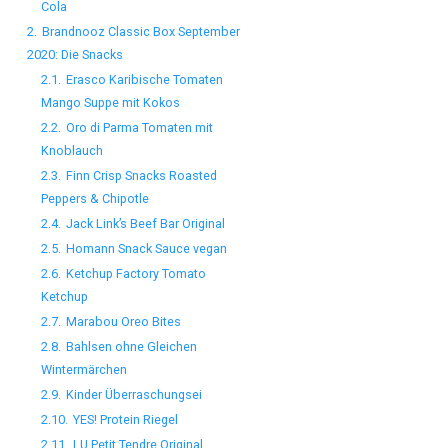
Cola
2.
Brandnooz Classic Box September
2020: Die Snacks
2.1.
Erasco Karibische Tomaten
Mango Suppe mit Kokos
2.2.
Oro di Parma Tomaten mit
Knoblauch
2.3.
Finn Crisp Snacks Roasted
Peppers & Chipotle
2.4.
Jack Link’s Beef Bar Original
2.5.
Homann Snack Sauce vegan
2.6.
Ketchup Factory Tomato
Ketchup
2.7.
Marabou Oreo Bites
2.8.
Bahlsen ohne Gleichen
Wintermärchen
2.9.
Kinder Überraschungsei
2.10.
YES! Protein Riegel
2.11.
LU Petit Tendre Original