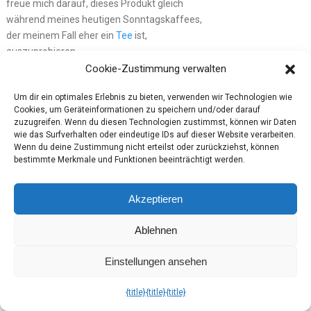
freue mich darauf, dieses Produkt gleich
während meines heutigen Sonntagskaffees,
der meinem Fall eher ein
Tee
ist,
auszuprobieren.
Cookie-Zustimmung verwalten
Ich stelle fest, dass mich die Classic Box
September 2020 in diesem Punkt
Um dir ein optimales Erlebnis zu bieten, verwenden wir Technologien wie
Cookies, um Geräteinformationen zu speichern und/oder darauf
tatsächlich positiv überraschen
konnte.
zuzugreifen. Wenn du diesen Technologien zustimmst, können wir Daten
wie das Surfverhalten oder eindeutige IDs auf dieser Website verarbeiten.
Fazit zur Brandnooz
Wenn du deine Zustimmung nicht erteilst oder zurückziehst, können
bestimmte Merkmale und Funktionen beeinträchtigt werden.
Classic Box September
2020
Akzeptieren
Die Tatsache, dass sich in der
Brandnooz
Ablehnen
Classic Box September 2020 nur drei
Getränke gefunden habe, verwunderte mich
Einstellungen ansehen
zunächst noch sehr, denn im
Sommer
enthielten die Brandnooz Boxen
doch eine
{title}
{title}
{title}
Vielzahl von weiteren Getränken.