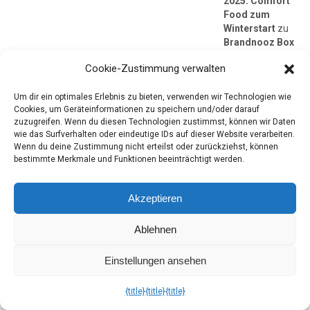
2025: Comfort
Food zum
Winterstart
zu
Brandnooz Box
November 2023:
Cookie-Zustimmung verwalten
Der Winter hält
Einzug
Um dir ein optimales Erlebnis zu bieten, verwenden wir Technologien wie
Brandnooz Cool
Cookies, um Geräteinformationen zu speichern und/oder darauf
Box November
zuzugreifen. Wenn du diesen Technologien zustimmst, können wir Daten
wie das Surfverhalten oder eindeutige IDs auf dieser Website verarbeiten.
2025: Comfort
Wenn du deine Zustimmung nicht erteilst oder zurückziehst, können
Food zum
bestimmte Merkmale und Funktionen beeinträchtigt werden.
Winterstart
zu
Brandnooz Box
November 2022:
Akzeptieren
Der Winter
kommt
Ablehnen
Brandnooz Cool
Box November
Einstellungen ansehen
2025: Comfort
Food zum
{title}
{title}
{title}
Winterstart
zu