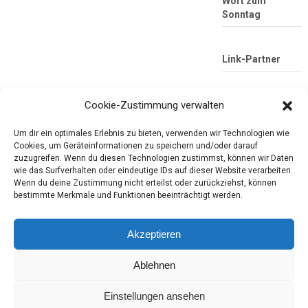
Wort zum
Sonntag
Link-Partner
Cookie-Zustimmung verwalten
Um dir ein optimales Erlebnis zu bieten, verwenden wir Technologien wie
Cookies, um Geräteinformationen zu speichern und/oder darauf
zuzugreifen. Wenn du diesen Technologien zustimmst, können wir Daten
wie das Surfverhalten oder eindeutige IDs auf dieser Website verarbeiten.
Wenn du deine Zustimmung nicht erteilst oder zurückziehst, können
Die mobile Version verlassen
Tester-Paradies
bestimmte Merkmale und Funktionen beeinträchtigt werden.
Produkttests und Alltag
Akzeptieren
Ablehnen
Copyright © 2026
Tester-Paradies
Theme by
MyThemeShop.com
Tester-Paradies ISSN 3052-7392
Einstellungen ansehen