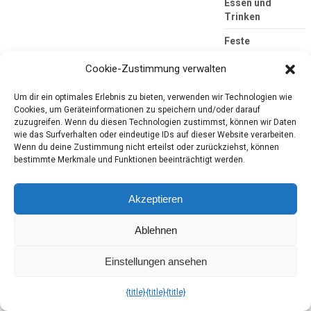
Essen und
Trinken
Feste
For Me
Cookie-Zustimmung verwalten
Grill-Saison
Um dir ein optimales Erlebnis zu bieten, verwenden wir Technologien wie
Cookies, um Geräteinformationen zu speichern und/oder darauf
Hallimash
zuzugreifen. Wenn du diesen Technologien zustimmst, können wir Daten
wie das Surfverhalten oder eindeutige IDs auf dieser Website verarbeiten.
Haushalt
Wenn du deine Zustimmung nicht erteilst oder zurückziehst, können
bestimmte Merkmale und Funktionen beeinträchtigt werden.
Hörbuch
Kjero
Akzeptieren
Konsumgöttinnen
Ablehnen
Körperpflege
LBM
Einstellungen ansehen
Lebensmittel
{title}
{title}
{title}
Lesung