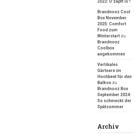
2023: O’zapft is‘!
Brandnooz Cool
Box November
2025: Comfort
Food zum
Winterstart
zu
Brandnooz
Coolbox
angekommen
Vertikales
Gärtnern im
Hochbeet für den
Balkon
zu
Brandnooz Box
September 2024:
So schmeckt der
Spätsommer
Archiv