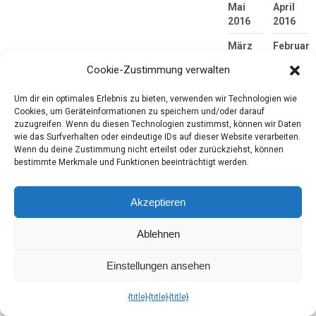
Mai
April
2016
2016
März
Februar
2016
2016
Cookie-Zustimmung verwalten
Januar
Dezembe
2016
2015
Um dir ein optimales Erlebnis zu bieten, verwenden wir Technologien wie
Cookies, um Geräteinformationen zu speichern und/oder darauf
November
Oktober
zuzugreifen. Wenn du diesen Technologien zustimmst, können wir Daten
wie das Surfverhalten oder eindeutige IDs auf dieser Website verarbeiten.
2015
2015
Wenn du deine Zustimmung nicht erteilst oder zurückziehst, können
September
August
bestimmte Merkmale und Funktionen beeinträchtigt werden.
2015
2015
Juli
Juni
Akzeptieren
2015
2015
Ablehnen
Mai
April
2015
2015
Einstellungen ansehen
März
Februar
2015
2015
{title}
{title}
{title}