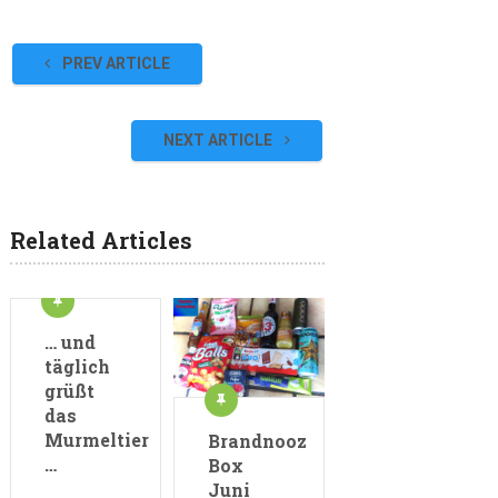
PREV ARTICLE
NEXT ARTICLE
Related Articles
… und
täglich
grüßt
das
Murmeltier
Brandnooz
…
Box
Juni