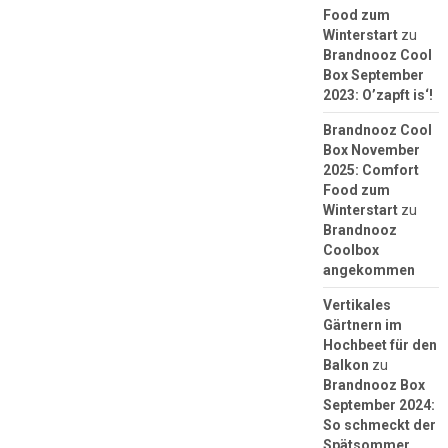
Food zum
Winterstart
zu
Brandnooz Cool
Box September
2023: O’zapft is‘!
Brandnooz Cool
Box November
2025: Comfort
Food zum
Winterstart
zu
Brandnooz
Coolbox
angekommen
Vertikales
Gärtnern im
Hochbeet für den
Balkon
zu
Brandnooz Box
September 2024:
So schmeckt der
Spätsommer