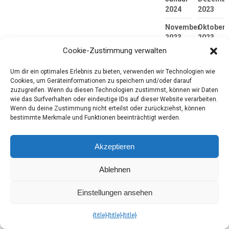
2024
2023
November
Oktober
2023
2023
Cookie-Zustimmung verwalten
September
August
2023
2023
Um dir ein optimales Erlebnis zu bieten, verwenden wir Technologien wie
Cookies, um Geräteinformationen zu speichern und/oder darauf
Juli
Juni
zuzugreifen. Wenn du diesen Technologien zustimmst, können wir Daten
2023
2023
wie das Surfverhalten oder eindeutige IDs auf dieser Website verarbeiten.
Wenn du deine Zustimmung nicht erteilst oder zurückziehst, können
Mai
April
bestimmte Merkmale und Funktionen beeinträchtigt werden.
2023
2023
März
Februar
Akzeptieren
2023
2023
Januar
Dezembe
Ablehnen
2023
2022
Einstellungen ansehen
November
Oktober
2022
2022
{title}
{title}
{title}
September
August