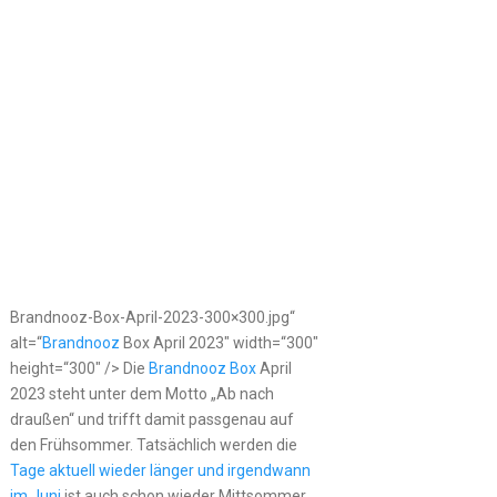
Brandnooz-Box-April-2023-300×300.jpg“
alt=“
Brandnooz
Box April 2023″ width=“300″
height=“300″ /> Die
Brandnooz Box
April
2023 steht unter dem Motto „Ab nach
draußen“ und trifft damit passgenau auf
den Frühsommer. Tatsächlich werden die
Tage aktuell wieder länger und irgendwann
im Juni
ist auch schon wieder Mittsommer.