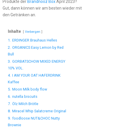
Produkte der
Brandnooz Box
April 2023?
Gut, dann können wir am besten wieder mit
den Getränken an.
Inhalte
Verbergen
1.
ERDINGER Brauhaus Helles
2.
ORGANICS Easy Lemon by Red
Bull
3.
GORBATSCHOW MIXED ENERGY
10% VOL.
4.
I AM YOUR OAT HAFERDRINK
Kaffee
5.
Moon Milk body flow
6.
nutella biscuits
7.
Ölz Milch Brötle
8.
Miracel Whip Salatcreme Original
9.
foodloose NUT&CHOC Nutty
Brownie