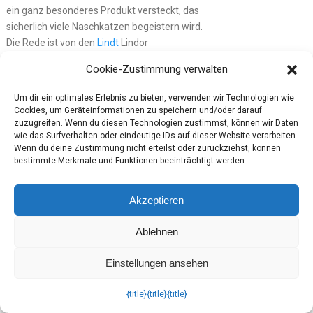
ein ganz besonderes Produkt versteckt, das
sicherlich viele Naschkatzen begeistern wird.
Die Rede ist von den
Lindt
Lindor
Cheesecake Kugeln. Diese
Cookie-Zustimmung verwalten
zartschmelzenden Kugeln sind mit einer
himmlisch cremigen Füllung ausgestattet
Um dir ein optimales Erlebnis zu bieten, verwenden wir Technologien wie
und begeistern mit einem köstlichen
Cookies, um Geräteinformationen zu speichern und/oder darauf
Cheesecake-Geschmack.
zuzugreifen. Wenn du diesen Technologien zustimmst, können wir Daten
wie das Surfverhalten oder eindeutige IDs auf dieser Website verarbeiten.
Wenn du deine Zustimmung nicht erteilst oder zurückziehst, können
Die
Lindt
Lindor Cheesecake Kugeln sind eine
bestimmte Merkmale und Funktionen beeinträchtigt werden.
gelungene Kombination aus knackiger Hülle
und cremiger Füllung. Der Hersteller Lindt ist
Akzeptieren
bekannt für seine hochwertigen
Schokoladenkreationen, und auch diese
Ablehnen
Cheesecake-Kugeln enttäuschen nicht. Das
zarte Schmelzen im Mund und der intensiv-
Einstellungen ansehen
cremige Geschmack machen sie zu einem
wahren Genuss.
{title}
{title}
{title}
Besonders interessant ist, dass die Lindt