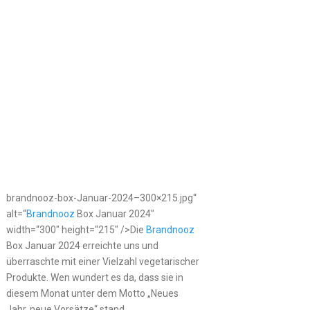
brandnooz-box-Januar-2024–300×215.jpg“
alt=“
Brandnooz
Box Januar 2024″
width=“300″ height=“215″ />Die
Brandnooz
Box Januar 2024 erreichte uns und
überraschte mit einer Vielzahl vegetarischer
Produkte. Wen wundert es da, dass sie in
diesem Monat unter dem Motto „Neues
Jahr, neue Vorsätze“ stand.