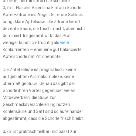
öffnete, fiel mir sofort die schlanke
0,75‑L‑Flasche Valensina Einfach Schorle
Apfel–Zitrone ins Auge. Der erste Schluck
bringt klare Apfelsüße; die Zitrone liefert
dezente Säure, die frisch macht, aber nicht
dominiert. Insgesamt wirkt das Profil
weniger künstlich-fruchtig als
viele
Konkurrenten — eher eine gut balancierte
Apfelschorle mit Zitronennote.
Die Zutatenliste ist pragmatisch: keine
aufgeblähten Aromakomplexe, keine
übermäßige Süße. Genau das gibt der
Schorle ihren Vorteil gegenüber vielen
Mitbewerbern, die Süße zur
Geschmacksverschleierung nutzen.
Kohlensäure und Saft sind so aufeinander
abgestimmt, dass die Schorle frisch bleibt.
0,75 l ist praktisch teilbar und passt zur