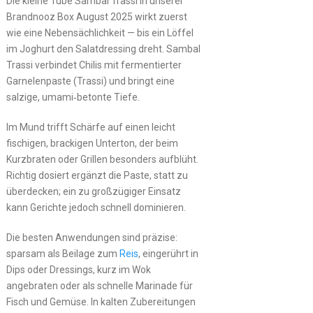
Die kleine Tube Sambal Trassi in unserer
Brandnooz Box August 2025 wirkt zuerst
wie eine Nebensächlichkeit — bis ein Löffel
im Joghurt den Salatdressing dreht. Sambal
Trassi verbindet Chilis mit fermentierter
Garnelenpaste (Trassi) und bringt eine
salzige, umami‑betonte Tiefe.
Im Mund trifft Schärfe auf einen leicht
fischigen, brackigen Unterton, der beim
Kurzbraten oder Grillen besonders aufblüht.
Richtig dosiert ergänzt die Paste, statt zu
überdecken; ein zu großzügiger Einsatz
kann Gerichte jedoch schnell dominieren.
Die besten Anwendungen sind präzise:
sparsam als Beilage zum
Reis
, eingerührt in
Dips oder Dressings, kurz im Wok
angebraten oder als schnelle Marinade für
Fisch und Gemüse. In kalten Zubereitungen