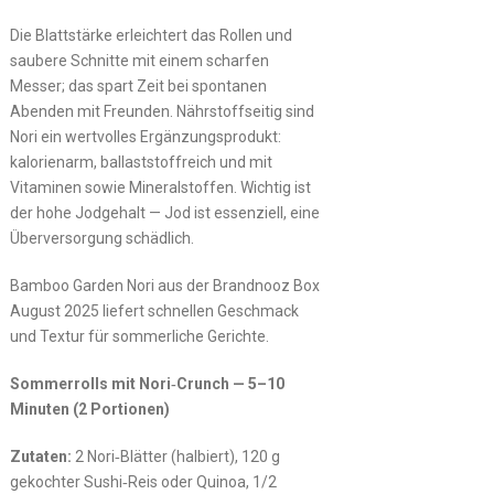
Die Blattstärke erleichtert das Rollen und
saubere Schnitte mit einem scharfen
Messer; das spart Zeit bei spontanen
Abenden mit Freunden. Nährstoffseitig sind
Nori ein wertvolles Ergänzungsprodukt:
kalorienarm, ballaststoffreich und mit
Vitaminen sowie Mineralstoffen. Wichtig ist
der hohe Jodgehalt — Jod ist essenziell, eine
Überversorgung schädlich.
Bamboo Garden Nori aus der Brandnooz Box
August 2025 liefert schnellen Geschmack
und Textur für sommerliche Gerichte.
Sommerrolls mit Nori‑Crunch — 5–10
Minuten (2 Portionen)
Zutaten:
2 Nori‑Blätter (halbiert), 120 g
gekochter Sushi‑Reis oder Quinoa, 1/2