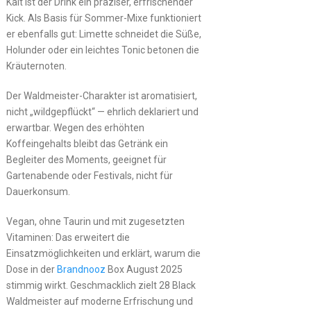
Kalt ist der Drink ein präziser, erfrischender
Kick. Als Basis für Sommer-Mixe funktioniert
er ebenfalls gut: Limette schneidet die Süße,
Holunder oder ein leichtes Tonic betonen die
Kräuternoten.
Der Waldmeister-Charakter ist aromatisiert,
nicht „wildgepflückt“ — ehrlich deklariert und
erwartbar. Wegen des erhöhten
Koffeingehalts bleibt das Getränk ein
Begleiter des Moments, geeignet für
Gartenabende oder Festivals, nicht für
Dauerkonsum.
Vegan, ohne Taurin und mit zugesetzten
Vitaminen: Das erweitert die
Einsatzmöglichkeiten und erklärt, warum die
Dose in der
Brandnooz
Box August 2025
stimmig wirkt. Geschmacklich zielt 28 Black
Waldmeister auf moderne Erfrischung und