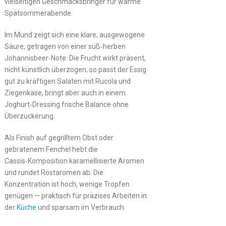
vielseitigen Geschmacksbringer für warme
Spätsommerabende.
Im Mund zeigt sich eine klare, ausgewogene
Säure, getragen von einer süß‑herben
Johannisbeer‑Note. Die Frucht wirkt präsent,
nicht künstlich überzogen; so passt der Essig
gut zu kräftigen Salaten mit Rucola und
Ziegenkäse, bringt aber auch in einem
Joghurt‑Dressing frische Balance ohne
Überzuckerung.
Als Finish auf gegrilltem Obst oder
gebratenem Fenchel hebt die
Cassis‑Komposition karamellisierte Aromen
und rundet Röstaromen ab. Die
Konzentration ist hoch, wenige Tropfen
genügen — praktisch für präzises Arbeiten in
der
Küche
und sparsam im Verbrauch.