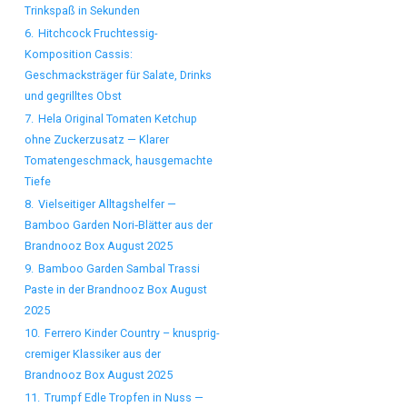
Trinkspaß in Sekunden
6.
Hitchcock Fruchtessig-
Komposition Cassis:
Geschmacksträger für Salate, Drinks
und gegrilltes Obst
7.
Hela Original Tomaten Ketchup
ohne Zuckerzusatz — Klarer
Tomatengeschmack, hausgemachte
Tiefe
8.
Vielseitiger Alltagshelfer —
Bamboo Garden Nori‑Blätter aus der
Brandnooz Box August 2025
9.
Bamboo Garden Sambal Trassi
Paste in der Brandnooz Box August
2025
10.
Ferrero Kinder Country – knusprig-
cremiger Klassiker aus der
Brandnooz Box August 2025
11.
Trumpf Edle Tropfen in Nuss —