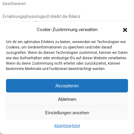
beschweren.
Ernährungsphysiologisch bleibt die Bilanz
nüchtern. Kinder‑Produkte punkten bei
Cookie-Zustimmung verwalten
Akzeptanz, nicht bei Nährstoffdichte.
Kritische Punkte sind hoher Zucker‑ und
Um dir ein optimales Erlebnis zu bieten, verwenden wir Technologien wie
Fettanteil sowie der Einsatz pflanzlicher
Cookies, um Geräteinformationen zu speichern und/oder darauf
(Palm-)Fette. Nach heutigem Standard für
zuzugreifen. Wenn du diesen Technologien zustimmst, können wir Daten
bewusste Kinderernährung sind solche
wie das Surfverhalten oder eindeutige IDs auf dieser Website verarbeiten.
Wenn du deine Zustimmung nicht erteilst oder zurückziehst, können
Riegel gelegentliche Leckereien, keine
bestimmte Merkmale und Funktionen beeinträchtigt werden.
regelmäßige Komponente.
In der Brandnooz Box August 2025 fügt sich
Akzeptieren
Kinder Country als vertrauter Twist ein: ein
kleiner, warmherziger Geschmacksmoment,
Ablehnen
der die sommerliche Auswahl abrundet,
ohne mehr vorzugeben als ein klassischer
Einstellungen ansehen
Snack.
{title}
{title}
{title}
Trumpf Edle Tropfen