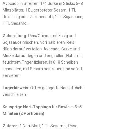
Avocado in Streifen, 1/4 Gurke in Sticks, 6–8
Minzblätter, 1 EL gerösteter Sesam, 1 TL
Reisessig oder Zitronensaft, 1 TL Sojasauce,
1 TL Sesamöl.
Zubereitung:
Reis/Quinoa mit Essig und
Sojasauce mischen. Nori halbieren, Reis
dünn darauf verteilen, Avocado, Gurke und
Minze darauf legen und eng rollen; Naht mit
feuchtem Finger fixieren. In 6–8 Scheiben
schneiden, mit Sesam bestreuen und sofort
servieren.
Lagerhinweis:
Offen gelagerte Nori luftdicht
verschließen.
Knusprige Nori‑Toppings für Bowls — 3–5
Minuten (2 Portionen)
Zutaten:
1 Nori‑Blatt, 1 TL Sesamöl, Prise