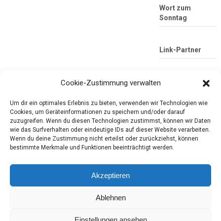
Wort zum
Sonntag
Link-Partner
Cookie-Zustimmung verwalten
Um dir ein optimales Erlebnis zu bieten, verwenden wir Technologien wie
Cookies, um Geräteinformationen zu speichern und/oder darauf
zuzugreifen. Wenn du diesen Technologien zustimmst, können wir Daten
wie das Surfverhalten oder eindeutige IDs auf dieser Website verarbeiten.
Wenn du deine Zustimmung nicht erteilst oder zurückziehst, können
Die mobile Version verlassen
Tester-Paradies
bestimmte Merkmale und Funktionen beeinträchtigt werden.
Produkttests und Alltag
Akzeptieren
Ablehnen
Copyright © 2026
Tester-Paradies
Theme by
MyThemeShop.com
Tester-Paradies ISSN 3052-7392
Einstellungen ansehen