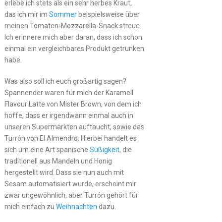
erlebe ich stets als ein sehr herbes Kraut,
das ich mir im
Sommer
beispielsweise über
meinen Tomaten-Mozzarella-Snack streue.
Ich erinnere mich aber daran, dass ich schon
einmal ein vergleichbares Produkt getrunken
habe.
Was also soll ich euch großartig sagen?
Spannender waren für mich der Karamell
Flavour Latte von Mister Brown, von dem ich
hoffe, dass er irgendwann einmal auch in
unseren Supermärkten auftaucht, sowie das
Turrón von El Almendro. Hierbei handelt es
sich um eine Art spanische
Süßigkeit
, die
traditionell aus Mandeln und Honig
hergestellt wird. Dass sie nun auch mit
Sesam automatisiert wurde, erscheint mir
zwar ungewöhnlich, aber Turrón gehört für
mich einfach zu
Weihnachten
dazu.