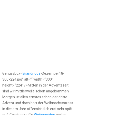
Genussbox–
Brandnooz
-Dezember18-
300×224.jpg“ alt=““ width=“300″
height=“224″ />Mitten in der Adventszeit
sind wir mittlerweile schon angekommen.
Morgen ist allen ernstes schon der dritte
Advent und doch hört der Weihnachtsstress
in diesem Jahr offensichtlich erst sehr spät
auf. Geschenke für
Weihnachten
wollen