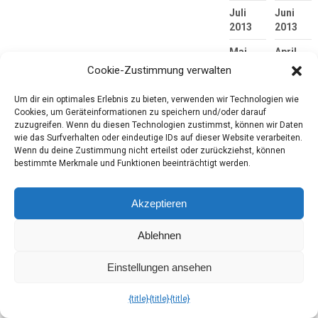
Juli
Juni
2013
2013
Mai
April
2013
2013
Cookie-Zustimmung verwalten
März
Februar
Um dir ein optimales Erlebnis zu bieten, verwenden wir Technologien wie
2013
2013
Cookies, um Geräteinformationen zu speichern und/oder darauf
zuzugreifen. Wenn du diesen Technologien zustimmst, können wir Daten
Januar
Dezembe
wie das Surfverhalten oder eindeutige IDs auf dieser Website verarbeiten.
2013
2012
Wenn du deine Zustimmung nicht erteilst oder zurückziehst, können
bestimmte Merkmale und Funktionen beeinträchtigt werden.
November
Oktober
2012
2012
Akzeptieren
September
August
2012
2012
Ablehnen
Juli
Juni
2012
2012
Einstellungen ansehen
Mai
April
{title}
{title}
{title}
2012
2012