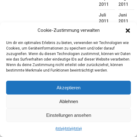
2011
2011
Juli
Juni
2011
2011
Cookie-Zustimmung verwalten
Mai
April
2011
2011
Um dir ein optimales Erlebnis zu bieten, verwenden wir Technologien wie
Cookies, um Geräteinformationen zu speichern und/oder darauf
März
Oktober
zuzugreifen. Wenn du diesen Technologien zustimmst, können wir Daten
2011
2010
wie das Surfverhalten oder eindeutige IDs auf dieser Website verarbeiten.
Wenn du deine Zustimmung nicht erteilst oder zurückziehst, können
Mai
bestimmte Merkmale und Funktionen beeinträchtigt werden.
2010
Akzeptieren
Kategorien
Ablehnen
Alltägliches
Einstellungen ansehen
Blogtour
{title}
{title}
{title}
Boxenstopp