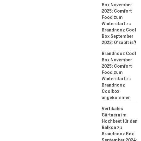
Box November
2025: Comfort
Food zum
Winterstart
zu
Brandnooz Cool
Box September
2023: O’zapft is‘!
Brandnooz Cool
Box November
2025: Comfort
Food zum
Winterstart
zu
Brandnooz
Coolbox
angekommen
Vertikales
Gärtnern im
Hochbeet für den
Balkon
zu
Brandnooz Box
September 2024: