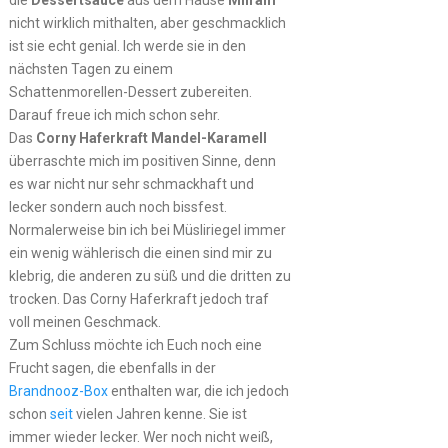
die
Dessertsauce
aus dem Hause
Milram
nicht wirklich mithalten, aber geschmacklich
ist sie echt genial. Ich werde sie in den
nächsten Tagen zu einem
Schattenmorellen-Dessert zubereiten.
Darauf freue ich mich schon sehr.
Das
Corny Haferkraft Mandel-Karamell
überraschte mich im positiven Sinne, denn
es war nicht nur sehr schmackhaft und
lecker sondern auch noch bissfest.
Normalerweise bin ich bei Müsliriegel immer
ein wenig wählerisch die einen sind mir zu
klebrig, die anderen zu süß und die dritten zu
trocken. Das Corny Haferkraft jedoch traf
voll meinen Geschmack.
Zum Schluss möchte ich Euch noch eine
Frucht sagen, die ebenfalls in der
Brandnooz-Box
enthalten war, die ich jedoch
schon
seit
vielen Jahren kenne. Sie ist
immer wieder lecker. Wer noch nicht weiß,