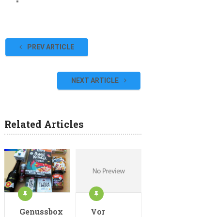
PREV ARTICLE
NEXT ARTICLE
Related Articles
Genussbox
Vor