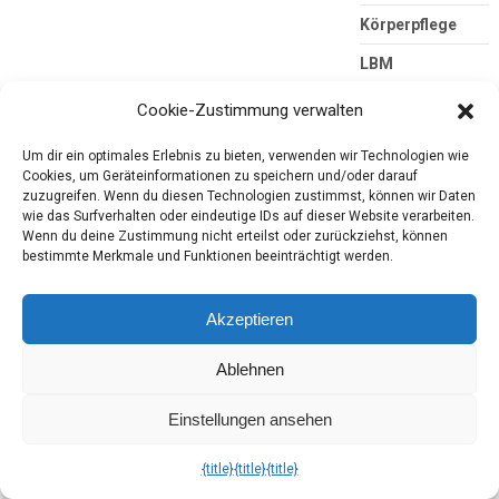
Körperpflege
LBM
Lebensmittel
Cookie-Zustimmung verwalten
Lesung
Um dir ein optimales Erlebnis zu bieten, verwenden wir Technologien wie
Cookies, um Geräteinformationen zu speichern und/oder darauf
Magazine
zuzugreifen. Wenn du diesen Technologien zustimmst, können wir Daten
wie das Surfverhalten oder eindeutige IDs auf dieser Website verarbeiten.
Märkte
Wenn du deine Zustimmung nicht erteilst oder zurückziehst, können
bestimmte Merkmale und Funktionen beeinträchtigt werden.
Monat mit Stern
Pflanzen und
Akzeptieren
Gärtnern
Rezeptedose
Ablehnen
Shoppingschätze
Einstellungen ansehen
Shops
{title}
{title}
{title}
Sonstiges