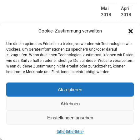
Mai
April
2018
2018
März
Februar
Cookie-Zustimmung verwalten
2018
2018
Januar
Dezembe
Um dir ein optimales Erlebnis zu bieten, verwenden wir Technologien wie
2018
2017
Cookies, um Geräteinformationen zu speichern und/oder darauf
zuzugreifen. Wenn du diesen Technologien zustimmst, können wir Daten
November
Oktober
wie das Surfverhalten oder eindeutige IDs auf dieser Website verarbeiten.
2017
2017
Wenn du deine Zustimmung nicht erteilst oder zurückziehst, können
bestimmte Merkmale und Funktionen beeinträchtigt werden.
September
August
2017
2017
Akzeptieren
Juli
Juni
2017
2017
Ablehnen
Mai
April
Einstellungen ansehen
2017
2017
März
Februar
{title}
{title}
{title}
2017
2017