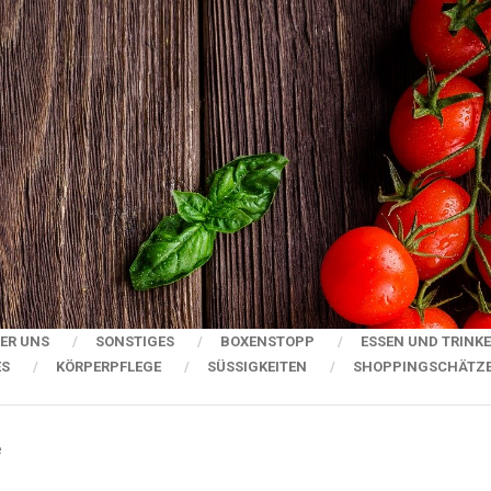
ER UNS
SONSTIGES
BOXENSTOPP
ESSEN UND TRINK
ES
KÖRPERPFLEGE
SÜSSIGKEITEN
SHOPPINGSCHÄTZ
e