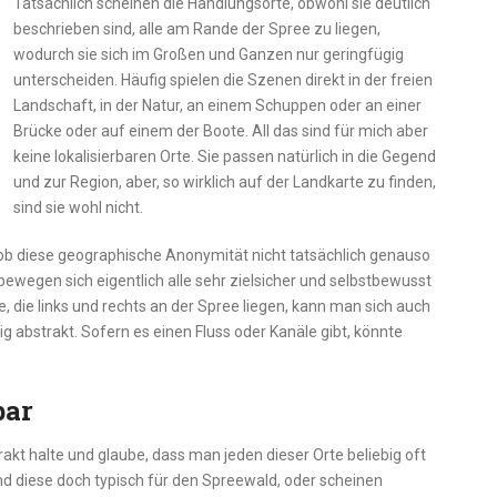
Tatsächlich scheinen die Handlungsorte, obwohl sie deutlich
beschrieben sind, alle am Rande der Spree zu liegen,
wodurch sie sich im Großen und Ganzen nur geringfügig
unterscheiden. Häufig spielen die Szenen direkt in der freien
Landschaft, in der Natur, an einem Schuppen oder an einer
Brücke oder auf einem der Boote. All das sind für mich aber
keine lokalisierbaren Orte. Sie passen natürlich in die Gegend
und zur Region, aber, so wirklich auf der Landkarte zu finden,
sind sie wohl nicht.
r, ob diese geographische Anonymität nicht tatsächlich genauso
bewegen sich eigentlich alle sehr zielsicher und selbstbewusst
, die links und rechts an der Spree liegen, kann man sich auch
g abstrakt. Sofern es einen Fluss oder Kanäle gibt, könnte
bar
akt halte und glaube, dass man jeden dieser Orte beliebig oft
nd diese doch typisch für den Spreewald, oder scheinen