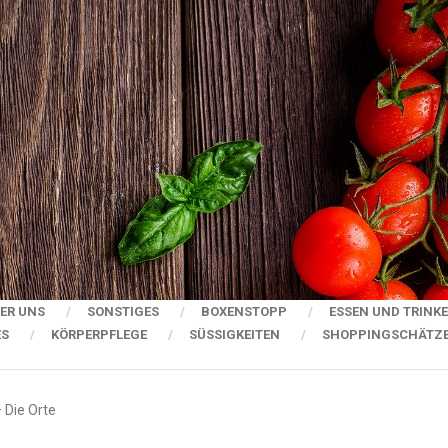
ER UNS
SONSTIGES
BOXENSTOPP
ESSEN UND TRINK
ES
KÖRPERPFLEGE
SÜSSIGKEITEN
SHOPPINGSCHÄTZ
 Die Orte