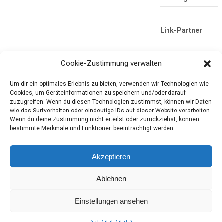
Link-Partner
Cookie-Zustimmung verwalten
Um dir ein optimales Erlebnis zu bieten, verwenden wir Technologien wie
Cookies, um Geräteinformationen zu speichern und/oder darauf
zuzugreifen. Wenn du diesen Technologien zustimmst, können wir Daten
wie das Surfverhalten oder eindeutige IDs auf dieser Website verarbeiten.
Wenn du deine Zustimmung nicht erteilst oder zurückziehst, können
Die mobile Version verlassen
Tester-Paradies
bestimmte Merkmale und Funktionen beeinträchtigt werden.
Produkttests und Alltag
Akzeptieren
Ablehnen
Copyright © 2026
Tester-Paradies
Theme by
MyThemeShop.com
Tester-Paradies ISSN 3052-7392
Einstellungen ansehen
Wie lokale und
saisonale produkte
emissionen beeinflussen. Yonah