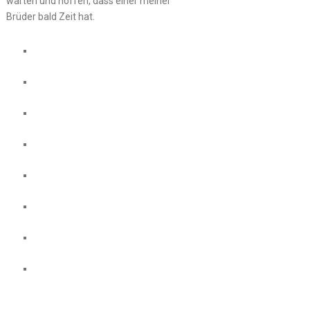
warten und hoffen, dass einer meiner
Brüder bald Zeit hat.