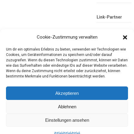
Link-Partner
Cookie-Zustimmung verwalten
Um dir ein optimales Erlebnis zu bieten, verwenden wir Technologien wie
Cookies, um Geräteinformationen zu speichern und/oder darauf
zuzugreifen. Wenn du diesen Technologien zustimmst, können wir Daten
wie das Surfverhalten oder eindeutige IDs auf dieser Website verarbeiten.
Wenn du deine Zustimmung nicht erteilst oder zurückziehst, können
Die mobile Version verlassen
Tester-Paradies
bestimmte Merkmale und Funktionen beeinträchtigt werden.
Produkttests und Alltag
Akzeptieren
Ablehnen
Copyright © 2026
Tester-Paradies
Theme by
MyThemeShop.com
Tester-Paradies ISSN 3052-7392
Einstellungen ansehen
Wo ist
geräte entfernen
?.
komplet løsning
til hjemmeservice. Verein
{title}
{title}
{title}