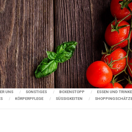
ER UNS
SONSTIGES
BOXENSTOPP
ESSEN UND TRINK
ES
KÖRPERPFLEGE
SÜSSIGKEITEN
SHOPPINGSCHÄTZ