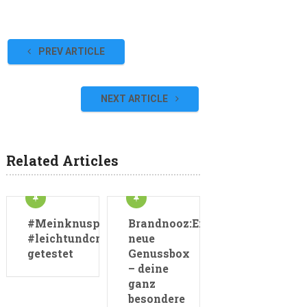
PREV ARTICLE
NEXT ARTICLE
Related Articles
#Meinknusperviva:
Brandnooz:Eine
#leichtundcross
neue
getestet
Genussbox
– deine
ganz
besondere