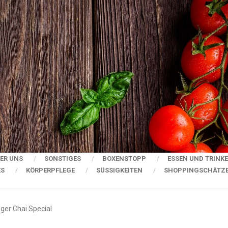
ER UNS
SONSTIGES
BOXENSTOPP
ESSEN UND TRINK
ES
KÖRPERPFLEGE
SÜSSIGKEITEN
SHOPPINGSCHÄTZ
ger Chai Special