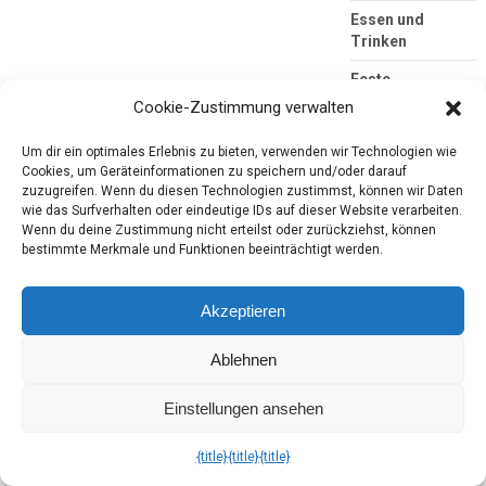
Essen und
Trinken
Feste
Cookie-Zustimmung verwalten
For Me
Um dir ein optimales Erlebnis zu bieten, verwenden wir Technologien wie
Grill-Saison
Cookies, um Geräteinformationen zu speichern und/oder darauf
zuzugreifen. Wenn du diesen Technologien zustimmst, können wir Daten
Hallimash
wie das Surfverhalten oder eindeutige IDs auf dieser Website verarbeiten.
Haushalt
Wenn du deine Zustimmung nicht erteilst oder zurückziehst, können
bestimmte Merkmale und Funktionen beeinträchtigt werden.
Hörbuch
Kjero
Akzeptieren
Konsumgöttinnen
Ablehnen
Körperpflege
Einstellungen ansehen
LBM
{title}
{title}
{title}
Lebensmittel