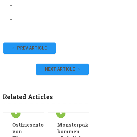
PREV ARTICLE
NEXT ARTICLE
Related Articles
Ostfriesentod
Monsterpakete
von
kommen