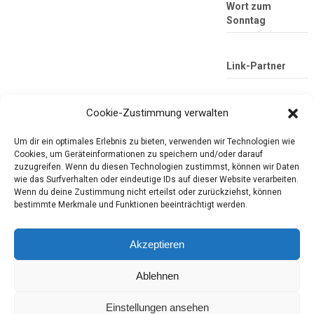
Wort zum
Sonntag
Link-Partner
Cookie-Zustimmung verwalten
Um dir ein optimales Erlebnis zu bieten, verwenden wir Technologien wie
Cookies, um Geräteinformationen zu speichern und/oder darauf
zuzugreifen. Wenn du diesen Technologien zustimmst, können wir Daten
wie das Surfverhalten oder eindeutige IDs auf dieser Website verarbeiten.
Wenn du deine Zustimmung nicht erteilst oder zurückziehst, können
Die mobile Version verlassen
Tester-Paradies
bestimmte Merkmale und Funktionen beeinträchtigt werden.
Produkttests und Alltag
Akzeptieren
Ablehnen
Copyright © 2026
Tester-Paradies
Theme by
MyThemeShop.com
Tester-Paradies ISSN 3052-7392
Einstellungen ansehen