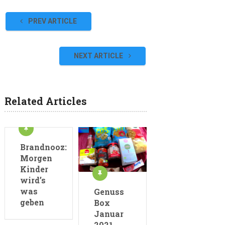
PREV ARTICLE
NEXT ARTICLE
Related Articles
Brandnooz:
Morgen
Kinder
wird’s
was
Genuss
geben
Box
Januar
2021