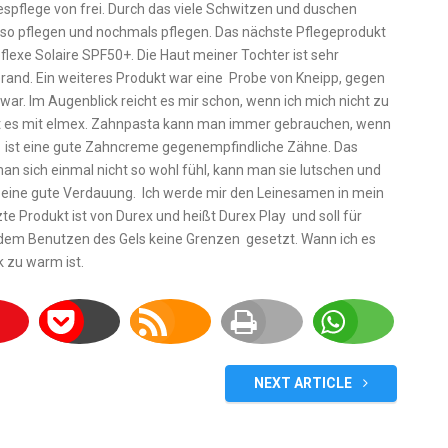
espflege von frei. Durch das viele Schwitzen und duschen
 Also pflegen und nochmals pflegen. Das nächste Pflegeprodukt
lexe Solaire SPF50+. Die Haut meiner Tochter ist sehr
rand. Ein weiteres Produkt war eine Probe von Kneipp, gegen
ar. Im Augenblick reicht es mir schon, wenn ich mich nicht zu
eht es mit elmex. Zahnpasta kann man immer gebrauchen, wenn
ist eine gute Zahncreme gegenempfindliche Zähne. Das
n sich einmal nicht so wohl fühl, kann man sie lutschen und
r eine gute Verdauung. Ich werde mir den Leinesamen in mein
 Produkt ist von Durex und heißt Durex Play und soll für
 dem Benutzen des Gels keine Grenzen gesetzt. Wann ich es
k zu warm ist.
NEXT ARTICLE