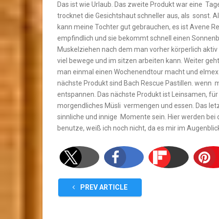
Das ist wie Urlaub. Das zweite Produkt war eine Tag
trocknet die Gesichtshaut schneller aus, als sonst.
kann meine Tochter gut gebrauchen, es ist Avene Ref
empfindlich und sie bekommt schnell einen Sonnenb
Muskelziehen nach dem man vorher körperlich aktiv w
viel bewege und im sitzen arbeiten kann. Weiter g
man einmal einen Wochenendtour macht und elmex 
nächste Produkt sind Bach Rescue Pastillen. wenn ma
entspannen. Das nächste Produkt ist Leinsamen, fü
morgendliches Müsli vermengen und essen. Das letzte
sinnliche und innige Momente sein. Hier werden bei
benutze, weiß ich noch nicht, da es mir im Augenblic
PREV ARTICLE