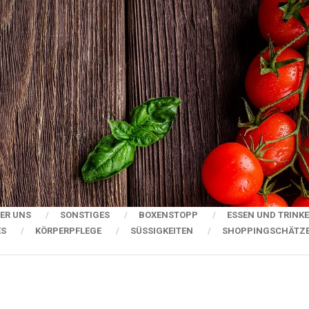
ER UNS
SONSTIGES
BOXENSTOPP
ESSEN UND TRINK
ES
KÖRPERPFLEGE
SÜSSIGKEITEN
SHOPPINGSCHÄTZ