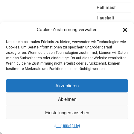
Hallimash
Haushalt
Hörbuch
Cookie-Zustimmung verwalten
Kjero
Um dir ein optimales Erlebnis zu bieten, verwenden wir Technologien wie
Cookies, um Geräteinformationen zu speichern und/oder darauf
Konsumgöttinnen
zuzugreifen. Wenn du diesen Technologien zustimmst, können wir Daten
wie das Surfverhalten oder eindeutige IDs auf dieser Website verarbeiten.
Körperpflege
Wenn du deine Zustimmung nicht erteilst oder zurückziehst, können
bestimmte Merkmale und Funktionen beeinträchtigt werden.
LBM
Lebensmittel
Akzeptieren
Lesung
Ablehnen
Magazine
Märkte
Einstellungen ansehen
Monat mit Stern
{title}
{title}
{title}
Pflanzen und