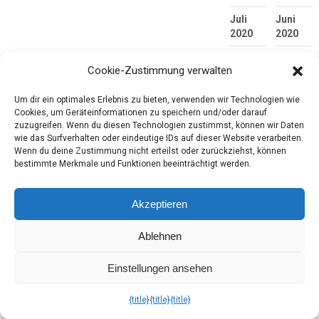
Juli
Juni
2020
2020
Mai
April
Cookie-Zustimmung verwalten
2020
2020
März
Februar
Um dir ein optimales Erlebnis zu bieten, verwenden wir Technologien wie
2020
2020
Cookies, um Geräteinformationen zu speichern und/oder darauf
zuzugreifen. Wenn du diesen Technologien zustimmst, können wir Daten
Januar
Dezembe
wie das Surfverhalten oder eindeutige IDs auf dieser Website verarbeiten.
2020
2019
Wenn du deine Zustimmung nicht erteilst oder zurückziehst, können
bestimmte Merkmale und Funktionen beeinträchtigt werden.
November
Oktober
2019
2019
Akzeptieren
September
August
2019
2019
Ablehnen
Juli
Juni
Einstellungen ansehen
2019
2019
Mai
April
{title}
{title}
{title}
2019
2019