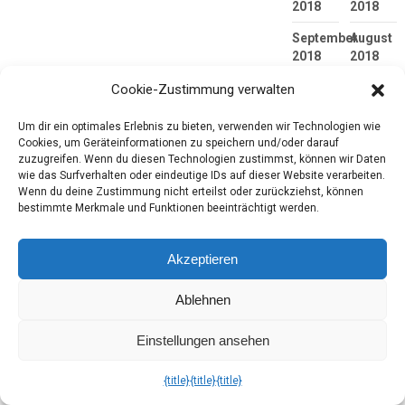
2018
2018
September
August
2018
2018
Juli
Juni
Cookie-Zustimmung verwalten
2018
2018
Um dir ein optimales Erlebnis zu bieten, verwenden wir Technologien wie
Mai
April
Cookies, um Geräteinformationen zu speichern und/oder darauf
2018
2018
zuzugreifen. Wenn du diesen Technologien zustimmst, können wir Daten
wie das Surfverhalten oder eindeutige IDs auf dieser Website verarbeiten.
März
Februar
Wenn du deine Zustimmung nicht erteilst oder zurückziehst, können
2018
2018
bestimmte Merkmale und Funktionen beeinträchtigt werden.
Januar
Dezembe
2018
2017
Akzeptieren
November
Oktober
Ablehnen
2017
2017
September
August
Einstellungen ansehen
2017
2017
{title}
{title}
{title}
Juli
Juni
2017
2017