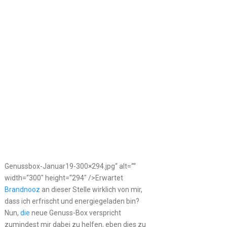
Genussbox-Januar19-300×294.jpg“ alt=““
width=“300″ height=“294″ />Erwartet
Brandnooz
an dieser Stelle wirklich von mir,
dass ich erfrischt und energiegeladen bin?
Nun,
die
neue Genuss-Box verspricht
zumindest mir dabei zu helfen, eben dies zu