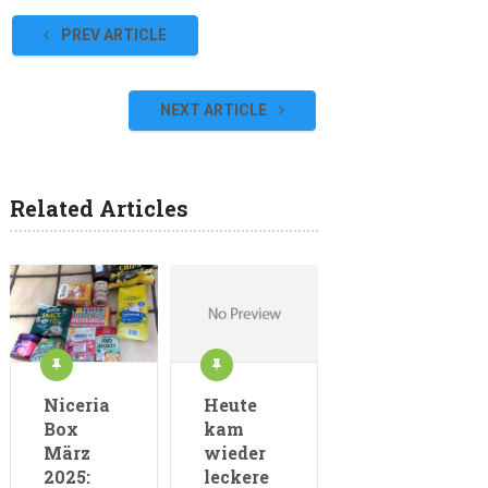
PREV ARTICLE
NEXT ARTICLE
Related Articles
Niceria
Heute
Box
kam
März
wieder
2025:
leckere