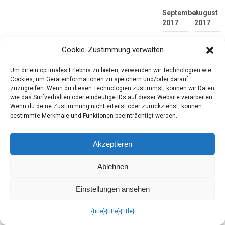
September
August
2017
2017
Juli
Juni
Cookie-Zustimmung verwalten
2017
2017
Mai
April
Um dir ein optimales Erlebnis zu bieten, verwenden wir Technologien wie
2017
2017
Cookies, um Geräteinformationen zu speichern und/oder darauf
zuzugreifen. Wenn du diesen Technologien zustimmst, können wir Daten
März
Februar
wie das Surfverhalten oder eindeutige IDs auf dieser Website verarbeiten.
2017
2017
Wenn du deine Zustimmung nicht erteilst oder zurückziehst, können
bestimmte Merkmale und Funktionen beeinträchtigt werden.
Januar
Dezembe
2017
2016
Akzeptieren
November
Oktober
2016
2016
Ablehnen
September
August
2016
2016
Einstellungen ansehen
Juli
Juni
{title}
{title}
{title}
2016
2016