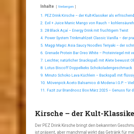
Inhalte
Verbergen
1.
PEZ Drink Kirsche – der Kult-Klassiker als erfrische
2.
Evil + Juice Manic Mango von Rauch – kohlensäureh
3.
28 Black Açaí – Energy Drink mit fruchtigem Twist
4.
Power System Trinkmahlzeit Classic Vanilla – der pra
5.
Maggi Magic Asia Saucy Noodles Teriyaki – der sch
6.
Grenade Protein Bar Oreo White – Proteinriegel mit
7.
Leichter, natürlicher Snackspaß mit Alete bewusst 
8.
Lotus Biscoff Doppelkeks Schokoladengeschmack
9.
Minuto Schoko Lava Küchlein – Backspaß mit flüss
10.
Mövenpick Aceto Balsamico di Modena I.G.P. – Viels
11.
Fazit zur Brandnooz Box März 2025 – Genuss für d
Kirsche – der Kult-Klassike
Der PEZ Drink Kirsche bringt den bekannten Geschmac
ist präsent, aber manchmal wirkt das Getränk für 