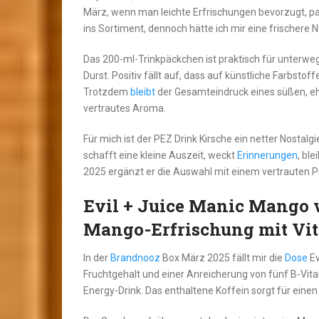
März, wenn man leichte Erfrischungen bevorzugt, pas
ins Sortiment, dennoch hätte ich mir eine frischere
Das 200-ml-Trinkpäckchen ist praktisch für unterwegs,
Durst. Positiv fällt auf, dass auf künstliche Farbstof
Trotzdem
bleibt
der Gesamteindruck eines süßen, eher
vertrautes Aroma.
Für mich ist der PEZ Drink Kirsche ein netter Nostal
schafft eine kleine Auszeit, weckt
Erinnerungen
, ble
2025 ergänzt er die Auswahl mit einem vertrauten P
Evil + Juice Manic Mango 
Mango-Erfrischung mit Vi
In der
Brandnooz
Box März 2025 fällt mir die
Dose
Ev
Fruchtgehalt und einer Anreicherung von fünf B-Vitam
Energy-Drink. Das enthaltene Koffein sorgt für eine