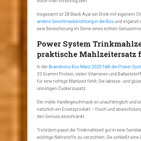
sollte man vorsichtig sein.
Insgesamt ist 28 Black Açaí ein Drink mit eigenem Cha
andere Geschmacksrichtung in die Box
und ergänzt s
eine Bereicherung im Sinne eines echten Genussmo
Power System Trinkmahlzeit
praktische Mahlzeitersatz f
In der
Brandnooz Box März 2025 fällt die Power Syst
33 Gramm Protein, vielen Vitaminen und Ballaststoff
für eine richtige Mahlzeit fehlt. Die laktose- und gl
unnötigen Zuckerzusatz.
Der milde Vanillegeschmack ist unaufdringlich und e
natürlich ein Ersatzprodukt – frisch und abwechslung
den Genuss einschränkt.
Trotzdem passt die Trinkmahlzeit gut in eine famili
wichtige Nährstoffe zu verzichten. Sie schließt eine