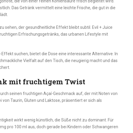
ote, die von einer feinen Kohlensäure frisch begleitet wird.
lich. Das Getränk vermittelt eine leichte Frische, die gut in die
ädt.
 sehen, der gesundheitliche Effekt bleibt subtil. Evil + Juice
ruchtigen Erfrischungsgetränks, das urbanen Lifestyle mit
-Effekt suchen, bietet die Dose eine interessante Alternative. In
hmackliche Vielfalt auf den Tisch, die neugierig macht und das
chert.
nk mit fruchtigem Twist
durch seinen fruchtigen Açaí-Geschmack auf, der mit Noten von
von Taurin, Gluten und Laktose, präsentiert er sich als
htigkeit wirkt wenig künstlich, die Süße nicht zu dominant. Für
 mg pro 100 ml aus, doch gerade bei Kindern oder Schwangeren