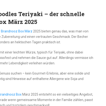
odles Teriyaki – der schnelle
ox März 2025
r
Brandnooz Box März
2025 bieten genau das, was man von
te Zubereitung und einen vertrauten Geschmack. Der Becher
nders an hektischen Tagen praktisch ist.
t einer leichten Würze, typisch für Teriyaki, ohne dabei
 bissfest und nehmen die Sauce gut auf. Allerdings vermisse ich
 mehr Lebendigkeit verleihen würden.
n Genuss suchen – kein Gourmet-Erlebnis, aber eine solide und
tig sind Hinweise auf enthaltene Allergene wie Soja und
Brandnooz Box
März 2025 entsteht so ein vielseitiges Angebot,
Gerade wenn gemeinsame Momente in der Familie zählen, passt
ktisch und trotzdem geschmackvoll.