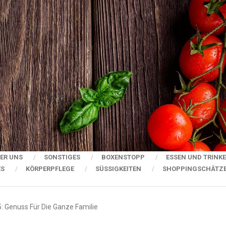
ER UNS
SONSTIGES
BOXENSTOPP
ESSEN UND TRINK
ES
KÖRPERPFLEGE
SÜSSIGKEITEN
SHOPPINGSCHÄTZ
 Genuss Für Die Ganze Familie