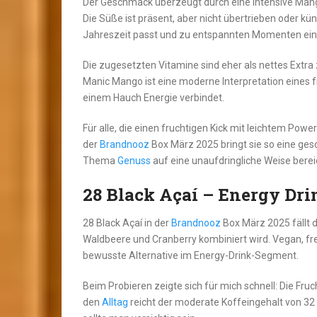
Der Geschmack überzeugt durch eine intensive Mangon
Die Süße ist präsent, aber nicht übertrieben oder künst
Jahreszeit passt und zu entspannten Momenten einl
Die zugesetzten Vitamine sind eher als nettes Extra zu
Manic Mango ist eine moderne Interpretation eines f
einem Hauch Energie verbindet.
Für alle, die einen fruchtigen Kick mit leichtem Power
der
Brandnooz
Box März 2025 bringt sie so eine gesc
Thema
Genuss
auf eine unaufdringliche Weise berei
28 Black Açaí – Energy Dri
28 Black Açaí in der
Brandnooz
Box März 2025 fällt 
Waldbeere und Cranberry kombiniert wird. Vegan, frei 
bewusste Alternative im Energy-Drink-Segment.
Beim Probieren zeigte sich für mich schnell: Die Fruc
den
Alltag
reicht der moderate Koffeingehalt von 32