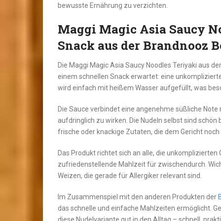
bewusste Ernährung zu verzichten.
Maggi Magic Asia Saucy No
Snack aus der Brandnooz B
Die Maggi Magic Asia Saucy Noodles Teriyaki aus de
einem schnellen Snack erwartet: eine unkomplizier
wird einfach mit heißem Wasser aufgefüllt, was beso
Die Sauce verbindet eine angenehme süßliche Note mi
aufdringlich zu wirken. Die Nudeln selbst sind schön
frische oder knackige Zutaten, die dem Gericht noch
Das Produkt richtet sich an alle, die unkomplizierte
zufriedenstellende Mahlzeit für zwischendurch. Wich
Weizen, die gerade für Allergiker relevant sind.
Im Zusammenspiel mit den anderen Produkten der
das schnelle und einfache Mahlzeiten ermöglicht. 
diese Nudelvariante gut in den Alltag – schnell, pra