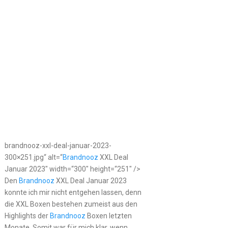
brandnooz-xxl-deal-januar-2023-
300×251.jpg“ alt=“
Brandnooz
XXL Deal
Januar 2023″ width=“300″ height=“251″ />
Den
Brandnooz
XXL Deal Januar 2023
konnte ich mir nicht entgehen lassen, denn
die XXL Boxen bestehen zumeist aus den
Highlights der
Brandnooz
Boxen letzten
Monate. Somit war für mich klar, wenn