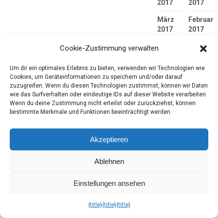
2017
2017
März
Februar
2017
2017
Januar
Dezembe
Cookie-Zustimmung verwalten
2017
2016
Um dir ein optimales Erlebnis zu bieten, verwenden wir Technologien wie
November
Oktober
Cookies, um Geräteinformationen zu speichern und/oder darauf
2016
2016
zuzugreifen. Wenn du diesen Technologien zustimmst, können wir Daten
wie das Surfverhalten oder eindeutige IDs auf dieser Website verarbeiten.
September
August
Wenn du deine Zustimmung nicht erteilst oder zurückziehst, können
2016
2016
bestimmte Merkmale und Funktionen beeinträchtigt werden.
Juli
Juni
2016
2016
Akzeptieren
Mai
April
Ablehnen
2016
2016
März
Februar
Einstellungen ansehen
2016
2016
{title}
{title}
{title}
Januar
Dezembe
2016
2015