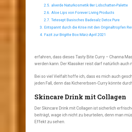
2.5.
alverde Naturkosmetik 8er Lidschatten-Palette
2.6.
Aloe Lips von Forever Living Products
2.7.
Tetesept Basisches Badesalz Detox Pure
3.
Entspannt durch die Krise mit den Originaltropfen R
4.
Fazit zur Brigitte Box März-April 2021
erfahren, dass dieses Tasty Bite Curry – Channa Ma
werden kann. Der Klassiker reist darf natürlich auch n
Bei so viel Vielfalt hoffe ich, dass es mich auch ge
jeden Fall, denn das Kichererbsen-Curry könnte du
Skincare Drink mit Collagen
Der Skincare Drink mit Collagen ist sicherlich erfris
beiträgt, wage ich nicht zu beurteilen, denn man müs
Effekt zu sehen.