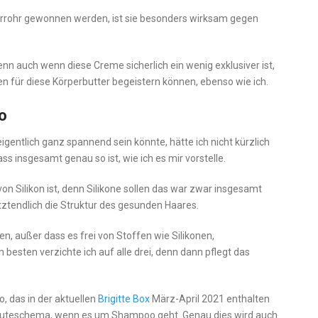
kerrohr gewonnen werden, ist sie besonders wirksam gegen
enn auch wenn diese Creme sicherlich ein wenig exklusiver ist,
hen für diese Körperbutter begeistern können, ebenso wie ich.
o
gentlich ganz spannend sein könnte, hätte ich nicht kürzlich
 insgesamt genau so ist, wie ich es mir vorstelle.
on Silikon ist, denn Silikone sollen das war zwar insgesamt
tztendlich die Struktur des gesunden Haares.
hten, außer dass es frei von Stoffen wie Silikonen,
 besten verzichte ich auf alle drei, denn dann pflegt das
o, das in der aktuellen
Brigitte Box
März-April 2021 enthalten
sbeuteschema, wenn es um Shampoo geht. Genau dies wird auch