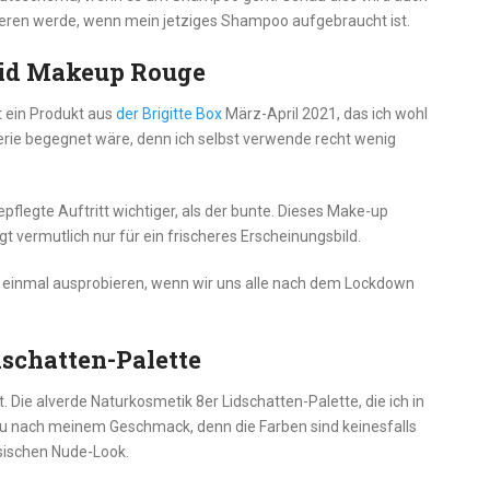
eren werde, wenn mein jetziges Shampoo aufgebraucht ist.
uid Makeup Rouge
t ein Produkt aus
der Brigitte Box
März-April 2021, das ich wohl
merie begegnet wäre, denn ich selbst verwende recht wenig
epflegte Auftritt wichtiger, als der bunte. Dieses Make-up
t vermutlich nur für ein frischeres Erscheinungsbild.
nkt einmal ausprobieren, wenn wir uns alle nach dem Lockdown
dschatten-Palette
. Die alverde Naturkosmetik 8er Lidschatten-Palette, die ich in
au nach meinem Geschmack, denn die Farben sind keinesfalls
ssischen Nude-Look.