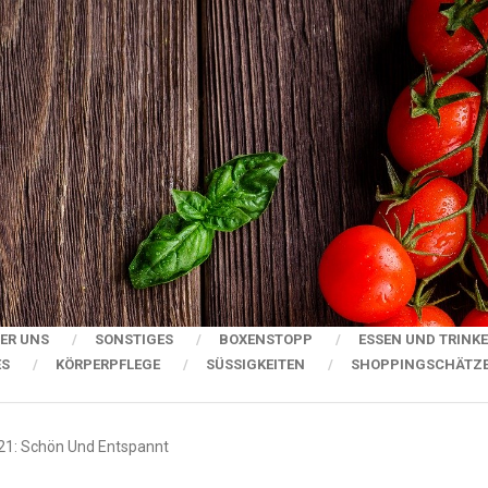
ER UNS
SONSTIGES
BOXENSTOPP
ESSEN UND TRINK
ES
KÖRPERPFLEGE
SÜSSIGKEITEN
SHOPPINGSCHÄTZ
021: Schön Und Entspannt