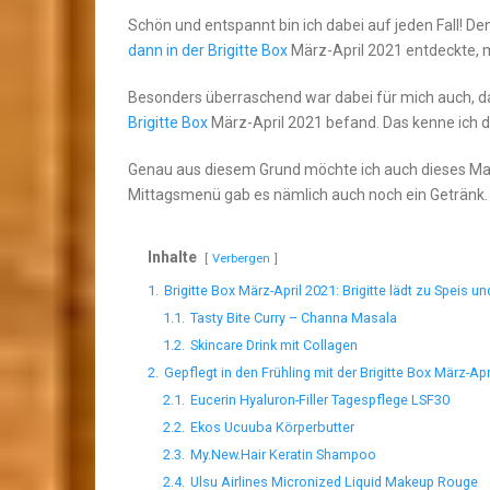
Schön und entspannt bin ich dabei auf jeden Fall! De
dann in der Brigitte Box
März-April 2021 entdeckte, 
Besonders überraschend war dabei für mich auch, da
Brigitte Box
März-April 2021 befand. Das kenne ich 
Genau aus diesem Grund möchte ich auch dieses Ma
Mittagsmenü gab es nämlich auch noch ein Getränk.
Inhalte
Verbergen
1.
Brigitte Box März-April 2021: Brigitte lädt zu Speis u
1.1.
Tasty Bite Curry – Channa Masala
1.2.
Skincare Drink mit Collagen
2.
Gepflegt in den Frühling mit der Brigitte Box März-Apr
2.1.
Eucerin Hyaluron-Filler Tagespflege LSF30
2.2.
Ekos Ucuuba Körperbutter
2.3.
My.New.Hair Keratin Shampoo
2.4.
Ulsu Airlines Micronized Liquid Makeup Rouge